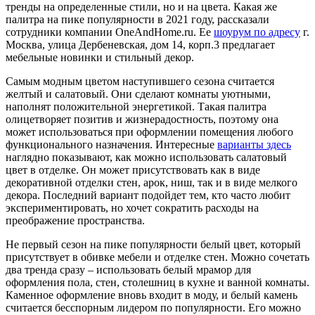
тренды на определенные стили, но и на цвета. Какая же
палитра на пике популярности в 2021 году, рассказали
сотрудники компании OneAndHome.ru. Ее
шоурум по адресу
г.
Москва, улица Дербеневская, дом 14, корп.3 предлагает
мебельные новинки и стильный декор.
Самым модным цветом наступившего сезона считается
желтый и салатовый. Они сделают комнаты уютными,
наполнят положительной энергетикой. Такая палитра
олицетворяет позитив и жизнерадостность, поэтому она
может использоваться при оформлении помещения любого
функционального назначения. Интересные
варианты здесь
наглядно показывают, как можно использовать салатовый
цвет в отделке. Он может присутствовать как в виде
декоративной отделки стен, арок, ниш, так и в виде мелкого
декора. Последний вариант подойдет тем, кто часто любит
экспериментировать, но хочет сократить расходы на
преображение пространства.
Не первый сезон на пике популярности белый цвет, который
присутствует в обивке мебели и отделке стен. Можно сочетать
два тренда сразу – использовать белый мрамор для
оформления пола, стен, столешниц в кухне и ванной комнаты.
Каменное оформление вновь входит в моду, и белый камень
считается бесспорным лидером по популярности. Его можно