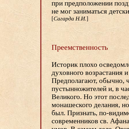
при предположении позд
не мог заниматься детск
[
Сагарда Н.И.
]
Преемственность
Историк плохо осведомле
духовного возрастания 
Предполагают, обычно, ч
пустынножителей и, в ча
Великого. Но этот посл
монашеского делания, н
был. Признать, по-видим
современников св. Афана
умов. В самом деле, Ори