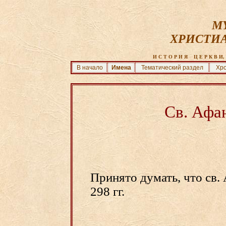
MY
ХРИСТИ
И С Т О Р И Я    Ц Е Р К В И, 
В начало
Имена
Тематический раздел
Хро
Св. Афа
Принято думать, что св.
298 гг.