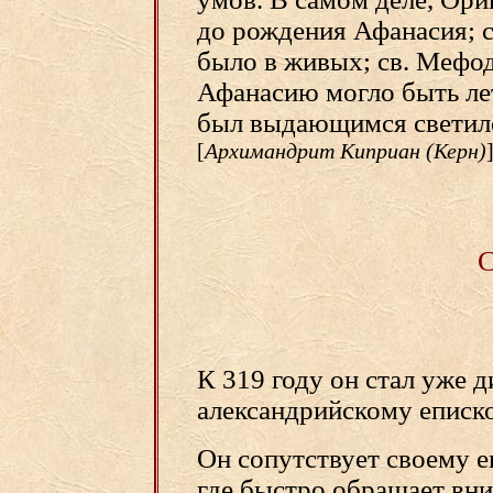
до рождения Афанасия; с
было в живых; св. Мефод
Афанасию могло быть лет
был выдающимся светил
[
Архимандрит Киприан (Керн)
С
К 319 году он стал уже 
александрийскому еписк
Он сопутствует своему е
где быстро обращает вн