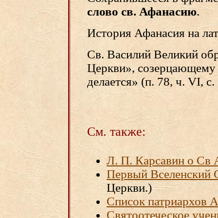
слово св. Афанасию
.
История Афанасия на лат.
Св. Василий Великий обр
Церкви», созерцающему
делается» (п. 78, ч. VI, с
См. также:
Л. П. Карсавин о Св
Первый Вселенский 
Церкви.)
Список патриархов 
Cвятоотеческое учен