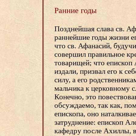
Ранние годы
Позднейшая слава св. Аф
раннейшие годы жизни ег
что св. Афанасий, будуч
совершил правильное кр
товарищей; что епископ
издали, призвал его к с
силу, а его родственника
мальчика к церковному слу
Конечно, это повествова
обсуждаемо, так как, по
епископа, оно наталкива
затруднение: епископ А
кафедру после Ахиллы, в 