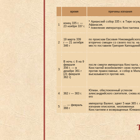
время
причины изгнания
* Арианский собор 335 г. в Тире осуж
конец 335 г. —
1
Афанасия,
23 ноября 337 г.
* повеление императора Константина
19 марта 339
по проискам Евсевия Никомидийского
2
г — 21 октября
вторично смещен со своего поста: на
346 г
место поставили Григория Каппадоки
В ночь с 8 на 9
февраля
после смерти императора Константа, 
356 г. — в
Константий возобновляет свою полит
3
декабре 361 г
против православных, и собор в Мил
(21 февраля
высказывается против них.
362 г)
Юлиан, обеспокоенный успехом
4
362 г — 363 г.
александрийского святителя, снова и
его
император Валент, эдикт 5 мая 365 г. 
... — февраль
5
изгнании епископов, низложенных
366 г
Константием и возвращенных Юлиан