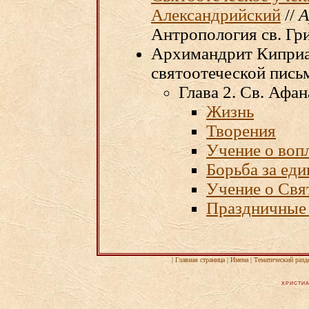
Александрийский
//
А
Антропология св. Гр
Архимандрит Киприан
святоотеческой пись
Глава 2. Св. Афа
Жизнь
Творения
Учение о воп
Борьба за ед
Учение о Свя
Праздничные
|
Главная страница
|
Имена
|
Тематический разд
ХРИСТИА