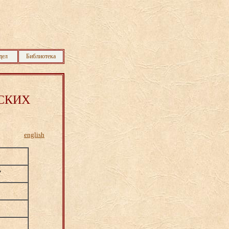
дел
Библиотека
СКИХ
english
7