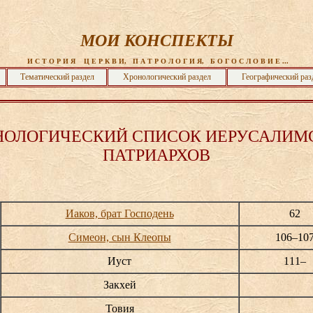
МОИ КОНСПЕКТЫ
 И С Т О Р И Я    Ц Е Р К В И,   П А Т Р О Л О Г И Я,   Б О Г О С Л О В И Е ...
Тематический раздел
Хронологический раздел
Географический раз
НОЛОГИЧЕСКИЙ СПИСОК ИЕРУСАЛИМ
ПАТРИАРХОВ
Иаков, брат Господень
62
Симеон, сын Клеопы
106–10
Иуст
111–
Закхей
Товия