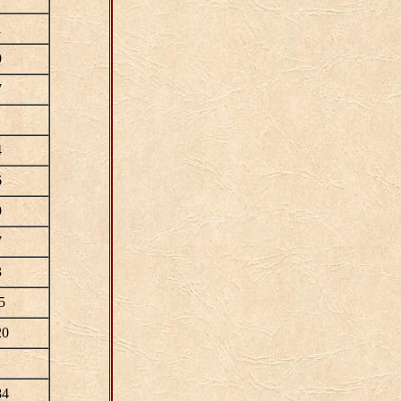
1
9
7
4
6
9
7
3
5
20
84