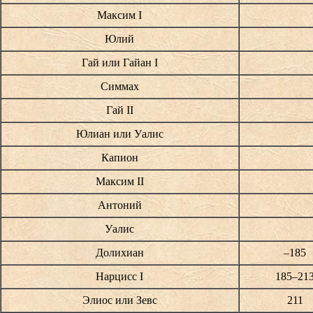
Максим I
Юлий
Гай или Гайан I
Симмах
Гай II
Юлиан или Уалис
Капион
Максим II
Антоний
Уалис
Долихиан
–185
Нарцисс I
185–21
Элиос или Зевс
211