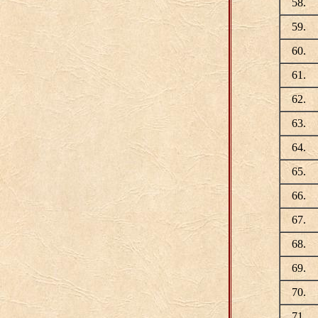
58.
59.
60.
61.
62.
63.
64.
65.
66.
67.
68.
69.
70.
71.