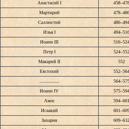
Анастасий I
458–47
Мартирий
478–48
Саллюстий
486–49
Илья I
494–51
Иоанн III
516–52
Петр I
524–55
Макарий II
552
Евстохий
552–56
.................
564–57
Иоанн IV
575–59
Амос
594–60
Исаакий
601–60
Захария
609–63