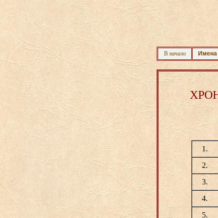
В начало
Имена
ХРО
1.
2.
3.
4.
5.