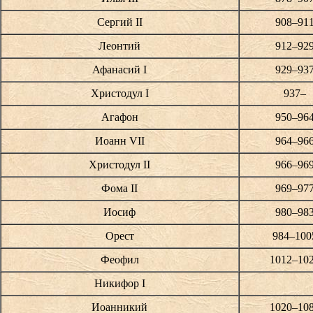
Сергий II
908–91
Леонтий
912–92
Афанасий I
929–93
Христодул I
937–
Агафон
950–96
Иоанн VII
964–96
Христодул II
966–96
Фома II
969–97
Иосиф
980–98
Орест
984–100
Феофил
1012–10
Никифор I
Иоанникий
1020–10