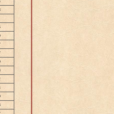
4
8
5
0
7
7
0
8
2
4
0
8
7