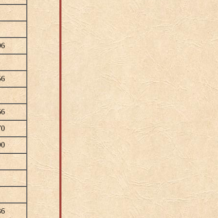
06
56
66
70
90
36