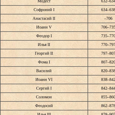
Модест
632–63
Софроний I
634–63
Анастасий II
–706
Иоанн V
706–73
Феодор I
735–77
Илья II
770–79
Георгий II
797–80
Фома I
807–82
Василий
820–83
Иоанн VI
838–84
Сергий I
842–84
Соломон
855–86
Феодосий
862–87
Илья III
878–90