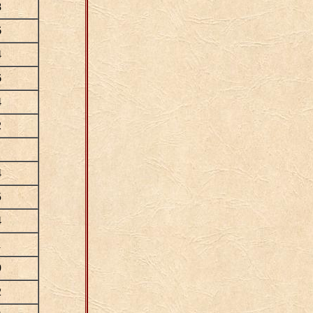
8
6
4
6
4
2
4
5
4
1
9
2