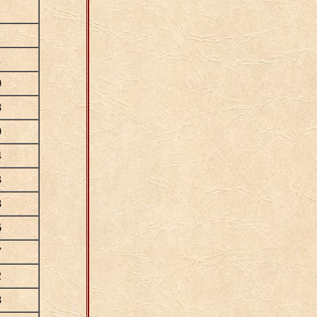
1
0
8
0
4
3
8
6
7
2
8