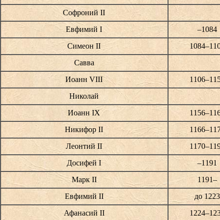
Софроний II
Евфимий I
–1084
Симеон II
1084–11
Савва
Иоанн VIII
1106–11
Николай
Иоанн IX
1156–11
Никифор II
1166–11
Леонтий II
1170–11
Досифей I
–1191
Марк II
1191–
Евфимий II
до 1223
Афанасий II
1224–12