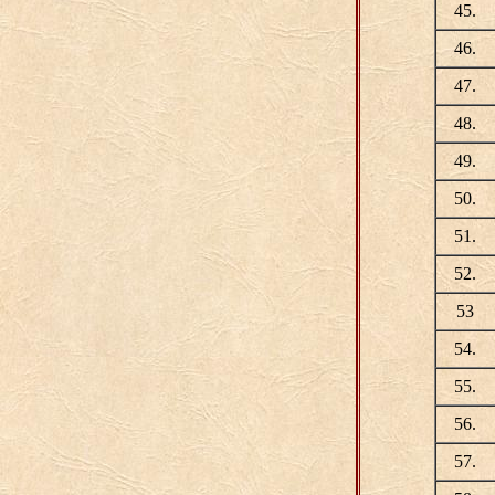
45.
46.
47.
48.
49.
50.
51.
52.
53
54.
55.
56.
57.