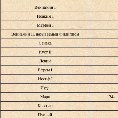
Вениамин I
Иоаким I
Матфей I
Вениамин II, называемый Филиппом
Сенека
Иуст II
Левий
Ефрем I
Иосиф I
Иуда
Марк
134–
Кассиан
Пувлий