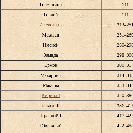
Германион
211
Гордей
211
Александр
213–25
Мазаван
251–26
Именей
260–29
Замвда
298–30
Ермон
300–31
Макарий I
314–33
Максим
333–34
Кирилл I
350–38
Иоанн II
386–41
Правлий I
417–42
Ювеналий
422–45