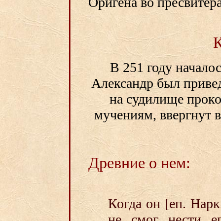
Оригена во пресвитера
В 251 году начало
Александр был приве
на судилище проко
мучениям, ввергнут в
Древние о нем:
Когда он [еп. Нарк
не смог нести еп