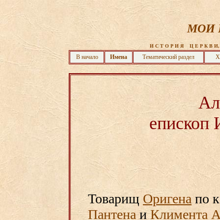
МОИ 
 И С Т О Р И Я    Ц Е Р К В И,
В начало
Имена
Тематический раздел
Х
Ал
епископ 
Товарищ
Оригена
по к
Пантена
и
Климента А