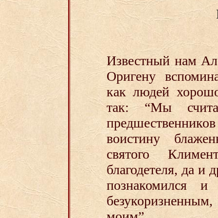
Известный нам Ал
Оригену вспомин
как людей хорош
так: “Мы счит
предшественник
воистину блаже
святого Климе
благодетеля, да и 
познакомился и
безукоризненным
моим”.