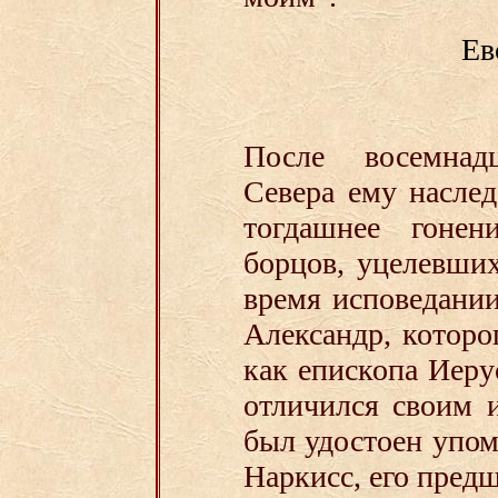
Ев
После восемнад
Севера ему насле
тогдашнее гонен
борцов, уцелевши
время исповедании
Александр, котор
как епископа Иеру
отличился своим 
был удостоен упом
Наркисс, его пред