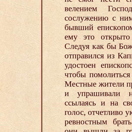
велением Госп
сослужению с ним
бывший епископом
ему это открыто
Следуя как бы Бо
отправился из Кап
удостоен епископ
чтобы помолиться 
Местные жители п
и упрашивали н
ссылаясь и на св
голос, отчетливо у
ревностным брать
они вышли за го