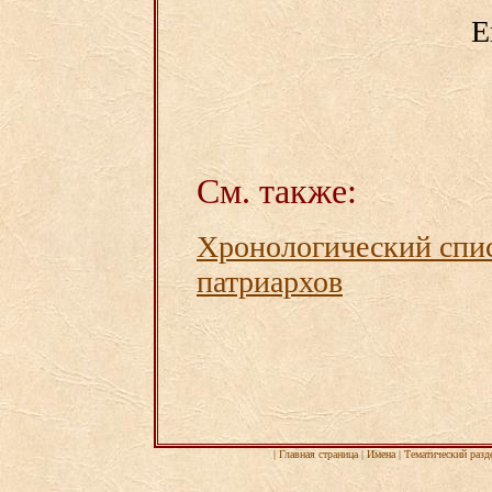
Е
См. также:
Хронологический спи
патриархов
|
Главная страница
|
Имена
|
Тематический разд