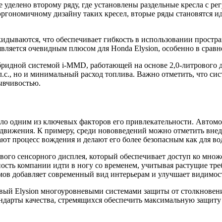
 уделено второму ряду, где установлены раздельные кресла с р
эргономичному дизайну таких кресел, вторые ряды становятся и
ткидываются, что обеспечивает гибкость в использовании простр
вляется очевидным плюсом для Honda Elysion, особенно в сравн
бридной системой i-MMD, работающей на основе 2,0-литрового д
.с., но и минимальный расход топлива. Важно отметить, что си
ывчивостью.
ало одним из ключевых факторов его привлекательности. Автом
движения. К примеру, среди нововведений можно отметить внедр
т процесс вождения и делают его более безопасным как для вод
ого сенсорного дисплея, который обеспечивает доступ ко множ
ость компании идти в ногу со временем, учитывая растущие тр
мов добавляет современный вид интерьерам и улучшает видимос
овый Elysion многоуровневыми системами защиты от столкновен
дарты качества, стремящихся обеспечить максимальную защиту 