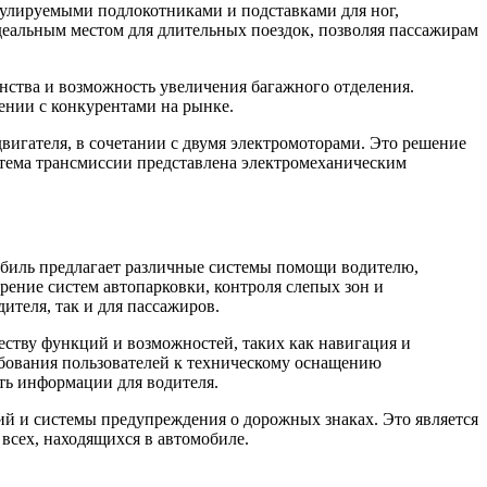
егулируемыми подлокотниками и подставками для ног,
деальным местом для длительных поездок, позволяя пассажирам
анства и возможность увеличения багажного отделения.
ении с конкурентами на рынке.
вигателя, в сочетании с двумя электромоторами. Это решение
стема трансмиссии представлена электромеханическим
обиль предлагает различные системы помощи водителю,
ение систем автопарковки, контроля слепых зон и
ителя, так и для пассажиров.
еству функций и возможностей, таких как навигация и
ебования пользователей к техническому оснащению
ть информации для водителя.
ий и системы предупреждения о дорожных знаках. Это является
всех, находящихся в автомобиле.