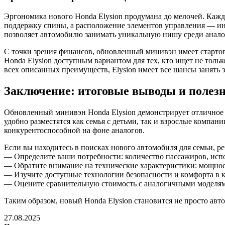
Эргономика нового Honda Elysion продумана до мелочей. Кажд
поддержку спины, а расположение элементов управления — инту
позволяет автомобилю занимать уникальную нишу среди анал
С точки зрения финансов, обновленный минивэн имеет стартову
Honda Elysion доступным вариантом для тех, кто ищет не толь
всех описанных преимуществ, Elysion имеет все шансы занять 
Заключение: итоговые выводы и полез
Обновленный минивэн Honda Elysion демонстрирует отличное с
удобно разместятся как семья с детьми, так и взрослые компа
конкурентоспособной на фоне аналогов.
Если вы находитесь в поисках нового автомобиля для семьи, 
— Определите ваши потребности: количество пассажиров, испо
— Обратите внимание на технические характеристики: мощност
— Изучите доступные технологии безопасности и комфорта в 
— Оцените сравнительную стоимость с аналогичными моделям
Таким образом, новый Honda Elysion становится не просто ав
27.08.2025