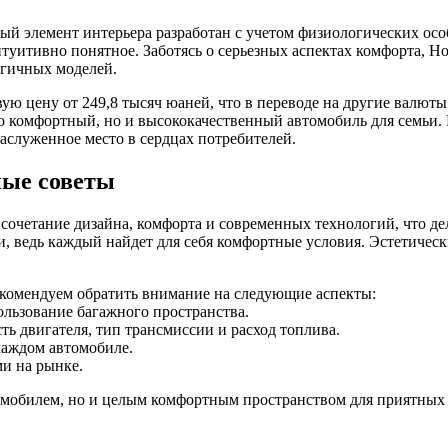
ый элемент интерьера разработан с учетом физиологических ос
итивно понятное. Заботясь о серьезных аспектах комфорта, Hon
огичных моделей.
ю цену от 249,8 тысяч юаней, что в переводе на другие валюты
ко комфортный, но и высококачественный автомобиль для семьи. 
заслуженное место в сердцах потребителей.
ные советы
очетание дизайна, комфорта и современных технологий, что де
нии, ведь каждый найдет для себя комфортные условия. Эстетиче
рекомендуем обратить внимание на следующие аспекты:
льзование багажного пространства.
ь двигателя, тип трансмиссии и расход топлива.
каждом автомобиле.
и на рынке.
томобилем, но и целым комфортным пространством для приятных 