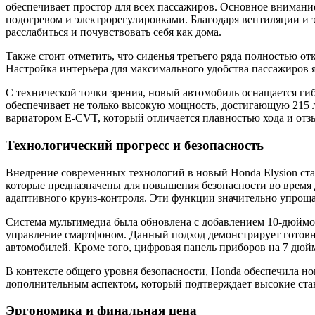
обеспечивает простор для всех пассажиров. Основное внимание
подогревом и электрорегулировками. Благодаря вентиляции и 
расслабиться и почувствовать себя как дома.
Также стоит отметить, что сиденья третьего ряда полностью о
Настройка интерьера для максимального удобства пассажиров я
С технической точки зрения, новый автомобиль оснащается ги
обеспечивает не только высокую мощность, достигающую 215 л
вариатором E-CVT, который отличается плавностью хода и отз
Технологический прогресс и безопасность
Внедрение современных технологий в новый Honda Elysion ст
которые предназначены для повышения безопасности во время 
адаптивного круиз-контроля. Эти функции значительно упрощаю
Система мультимедиа была обновлена с добавлением 10-дюймов
управление смартфоном. Данный подход демонстрирует готовн
автомобилей. Кроме того, цифровая панель приборов на 7 дюй
В контексте общего уровня безопасности, Honda обеспечила н
дополнительным аспектом, который подтверждает высокие стан
Эргономика и финальная цена