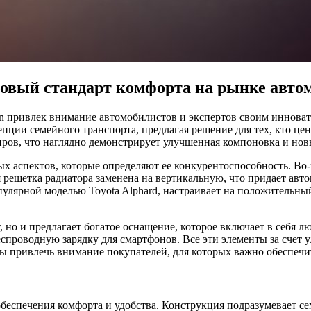
новый стандарт комфорта на рынке авто
n привлек внимание автомобилистов и экспертов своим иннов
ции семейного транспорта, предлагая решение для тех, кто цен
иров, что наглядно демонстрирует улучшенная компоновка и нов
ых аспектов, которые определяют ее конкурентоспособность. Во
 решетка радиатора заменена на вертикальную, что придает авт
популярной моделью Toyota Alphard, настраивает на положитель
 но и предлагает богатое оснащение, которое включает в себя л
еспроводную зарядку для смартфонов. Все эти элементы за счет
ы привлечь внимание покупателей, для которых важно обеспечи
 обеспечения комфорта и удобства. Конструкция подразумевает 