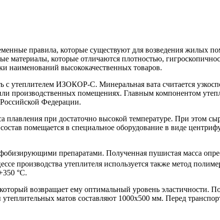
менные правила, которые существуют для возведения жилых по
ные материалы, которые отличаются плотностью, гигроскопичнос
тки наименований высококачественных товаров.
ь с утеплителем ИЗОКОР-С. Минеральная вата считается узкосп
ли производственных помещениях. Главным компонентом утеплит
 Российской Федерации.
а плавления при достаточно высокой температуре. При этом сы
став помещается в специальное оборудование в виде центрифуг
фобизирующими препаратами. Полученная пушистая масса опрес
цессе производства утеплителя используется также метод полим
+350 °C.
 который возвращает ему оптимальный уровень эластичности. П
ы утеплительных матов составляют 1000х500 мм. Перед трансп