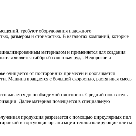
мещений, требуют оборудования надежного
тью, размером и стоимостью. В каталогах компаний, которые
ециализированным материалом и применяется для создания
еля является габбро-базальтовая руда. Недорогое и
рье очищается от посторонних примесей и обогащается
и. Машина вращается с большой скоростью, растягивая смесь
совывается до необходимой плотности. Средний показатель
еризации. Далее материал помещается в специальную
олученная продукция разрезается с помощью циркулярных пил
ортировкой в торгующие организации теплоизолирующие плиты