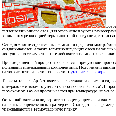
Совре
теплоизоляционного слоя.
Для этого используются разнообраз
занимаются реализацией термозащитной продукции, есть деся
Сегодня многие строительные компании предпочитают работат
сэндвич-панелей, а также термоизолирующих слоев на жилых и
доступное по стоимости сырье добывается во многих регионах
Производственный процесс заключается в присутствии процесс
полезными минеральными компонентами. Полученный вязкий со
на тонкие нити, из которых и состоит
утеплитель изокор-с
.
Также материал обрабатывается пылеотталкивающими и гидро
2
минерало-базальтового утеплителя составляет 105 кг/м
. В про
термокамеру. Там он просушивается при температуре не менее 
Остывший материал подвергается процессу прессовки валами,
на плиты с определенными размерами. Стандартные параметр
упаковываются в термоусадочную пленку.