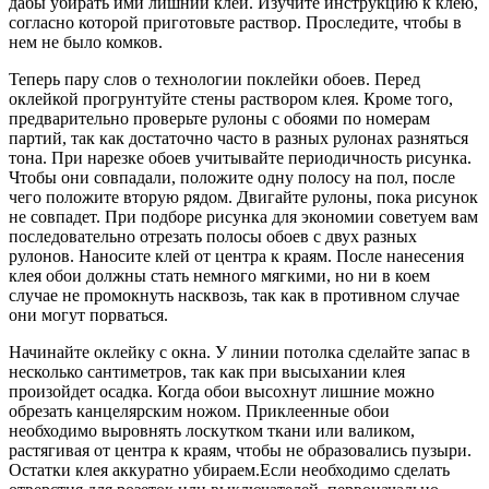
дабы убирать ими лишний клей. Изучите инструкцию к клею,
согласно которой приготовьте раствор. Проследите, чтобы в
нем не было комков.
Теперь пару слов о технологии поклейки обоев. Перед
оклейкой прогрунтуйте стены раствором клея. Кроме того,
предварительно проверьте рулоны с обоями по номерам
партий, так как достаточно часто в разных рулонах разняться
тона. При нарезке обоев учитывайте периодичность рисунка.
Чтобы они совпадали, положите одну полосу на пол, после
чего положите вторую рядом. Двигайте рулоны, пока рисунок
не совпадет. При подборе рисунка для экономии советуем вам
последовательно отрезать полосы обоев с двух разных
рулонов. Наносите клей от центра к краям. После нанесения
клея обои должны стать немного мягкими, но ни в коем
случае не промокнуть насквозь, так как в противном случае
они могут порваться.
Начинайте оклейку с окна. У линии потолка сделайте запас в
несколько сантиметров, так как при высыхании клея
произойдет осадка. Когда обои высохнут лишние можно
обрезать канцелярским ножом. Приклеенные обои
необходимо выровнять лоскутком ткани или валиком,
растягивая от центра к краям, чтобы не образовались пузыри.
Остатки клея аккуратно убираем.Если необходимо сделать