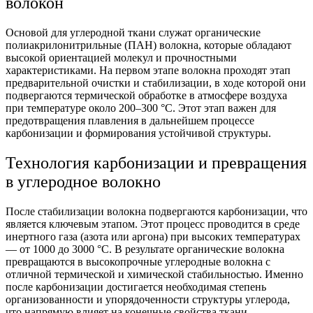
волокон
Основой для углеродной ткани служат органические
полиакрилонитрильные (ПАН) волокна, которые обладают
высокой ориентацией молекул и прочностными
характеристиками. На первом этапе волокна проходят этап
предварительной очистки и стабилизации, в ходе которой они
подвергаются термической обработке в атмосфере воздуха
при температуре около 200–300 °C. Этот этап важен для
предотвращения плавления в дальнейшем процессе
карбонизации и формирования устойчивой структуры.
Технология карбонизации и превращения
в углеродное волокно
После стабилизации волокна подвергаются карбонизации, что
является ключевым этапом. Этот процесс проводится в среде
инертного газа (азота или аргона) при высоких температурах
— от 1000 до 3000 °C. В результате органические волокна
превращаются в высокопрочные углеродные волокна с
отличной термической и химической стабильностью. Именно
после карбонизации достигается необходимая степень
организованности и упорядоченности структуры углерода,
что напрямую влияет на конечные свойства ткани.