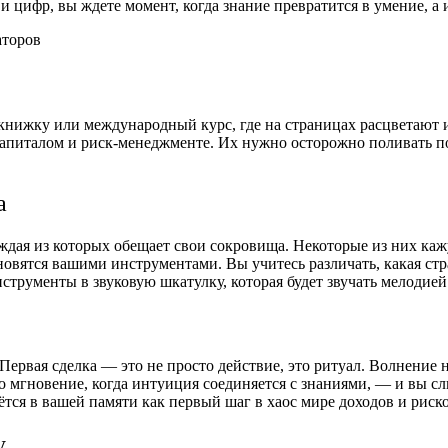
и цифр, вы ждете момент, когда знание превратится в умение, а
 книжку или международный курс, где на страницах расцветают
капиталом и риск-менеджменте. Их нужно осторожно поливать п
а
ждая из которых обещает свои сокровища. Некоторые из них каж
новятся вашими инструментами. Вы учитесь различать, какая ст
струменты в звуковую шкатулку, которая будет звучать мелодие
. Первая сделка — это не просто действие, это ритуал. Волнение
 мгновение, когда интуиция соединяется с знаниями, — и вы сл
ётся в вашей памяти как первый шаг в хаос мире доходов и риско
у