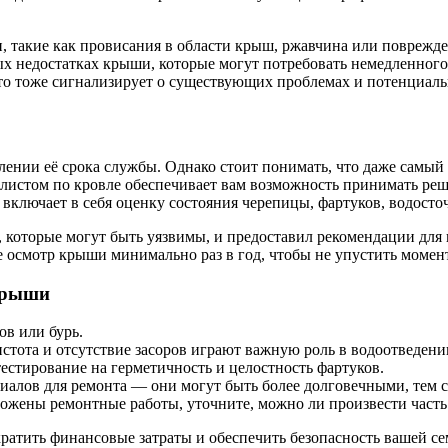
, такие как провисания в области крыш, ржавчина или поврежд
 недостатках крыши, которые могут потребовать немедленного в
 это тоже сигнализирует о существующих проблемах и потенциал
ении её срока службы. Однако стоит понимать, что даже самый
листом по кровле обеспечивает вам возможность принимать реш
ключает в себя оценку состояния черепицы, фартуков, водосто
, которые могут быть уязвимы, и предоставил рекомендации дл
 осмотр крыши минимально раз в год, чтобы не упустить момен
крыши
ов или бурь.
стота и отсутствие засоров играют важную роль в водоотведени
естирование на герметичность и целостность фартуков.
иалов для ремонта — они могут быть более долговечными, тем с
ложены ремонтные работы, уточните, можно ли произвести часть
ратить финансовые затраты и обеспечить безопасность вашей се