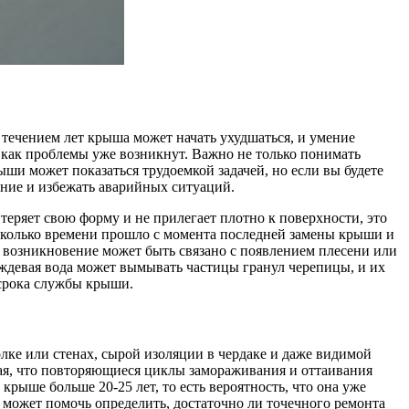
течением лет крыша может начать ухудшаться, и умение
, как проблемы уже возникнут. Важно не только понимать
ыши может показаться трудоемкой задачей, но если вы будете
ние и избежать аварийных ситуаций.
еряет свою форму и не прилегает плотно к поверхности, это
 сколько времени прошло с момента последней замены крыши и
 возникновение может быть связано с появлением плесени или
Дождевая вода может вымывать частицы гранул черепицы, и их
 срока службы крыши.
олке или стенах, сырой изоляции в чердаке и даже видимой
вая, что повторяющиеся циклы замораживания и оттаивания
рыше больше 20-25 лет, то есть вероятность, что она уже
м может помочь определить, достаточно ли точечного ремонта