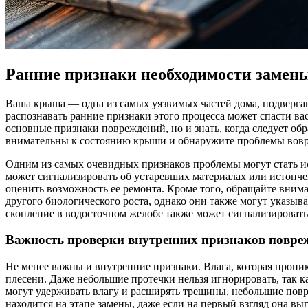
Ранние признаки необходимости замен
Ваша крыша — одна из самых уязвимых частей дома, подверга
распознавать ранние признаки этого процесса может спасти ва
основные признаки повреждений, но и знать, когда следует об
внимательны к состоянию крыши и обнаружите проблемы воврем
Одним из самых очевидных признаков проблемы могут стать ис
может сигнализировать об устаревших материалах или истонче
оценить возможность ее ремонта. Кроме того, обращайте вни
другого биологического роста, однако они также могут указыв
скопление в водосточном желобе также может сигнализироват
Важность проверки внутренних признаков повре
Не менее важны и внутренние признаки. Влага, которая проник
плесени. Даже небольшие протечки нельзя игнорировать, так к
могут удерживать влагу и расширять трещины, небольшие повре
находится на этапе замены, даже если на первый взгляд она в