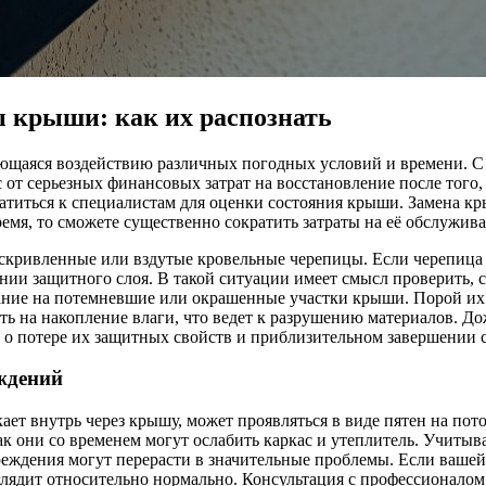
ы крыши: как их распознать
ющаяся воздействию различных погодных условий и времени. С 
с от серьезных финансовых затрат на восстановление после того
ратиться к специалистам для оценки состояния крыши. Замена кр
я, то сможете существенно сократить затраты на её обслужива
кривленные или вздутые кровельные черепицы. Если черепица т
нии защитного слоя. В такой ситуации имеет смысл проверить,
мание на потемневшие или окрашенные участки крыши. Порой их
ать на накопление влаги, что ведет к разрушению материалов. 
ь о потере их защитных свойств и приблизительном завершении
ждений
ает внутрь через крышу, может проявляться в виде пятен на пот
ак они со временем могут ослабить каркас и утеплитель. Учиты
ждения могут перерасти в значительные проблемы. Если вашей к
ыглядит относительно нормально. Консультация с профессионало