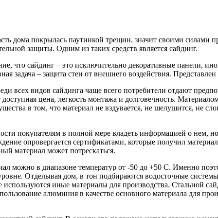
асть дома покрылась паутинкой трещин, значит своими силами п
ельной защиты. Одним из таких средств является сайдинг.
е, что сайдинг – это исключительно декоративные панели, иног
вная задача – защита стен от внешнего воздействия. Представлен
еди всех видов сайдинга чаще всего потребители отдают предп
 доступная цена, легкость монтажа и долговечность. Материало
тва в том, что материал не вздувается, не шелушится, не слои
ости покупателям в полной мере владеть информацией о нем, н
ждение опровергается сертификатами, которые получил материа
дный материал может потрескаться.
иал можно в диапазоне температур от -50 до +50 С. Именно поэ
ровне. Отделывая дом, в тон подбираются водосточные системы,
ае используются иные материалы для производства. Стальной са
льзование алюминия в качестве основного материала для произв