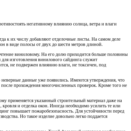
ротивостоять негативному влиянию солнца, ветра и влаги
да к их числу добавляют отделочные листы. На самом деле
 он в виде полосы от двух до шести метров длиной.
очтение виниловому. На его долю приходится больше половины
м для изготовления винилового сайдинга служит
тся, не подвержен влиянию влаги, не токсичен, под
о неверные данные уже появились. Имеются утверждения, что
л после прохождения многочисленных проверок. Кроме того не
тому применяется указанный строительный материал даже на
 кровля и отделка окон. Иногда необходимо усилить те или
йдинг повышает пожаробезопасность. Для устойчивости перед
одства. Но такое изделие довольно легко поддается