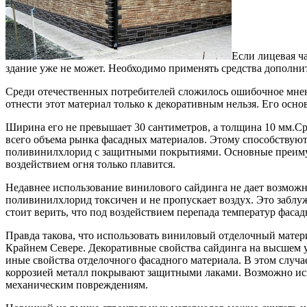
Если лицевая ч
здание уже не может.
Необходимо применять средства дополнит
Среди отечественных потребителей сложилось ошибочное мнени
отнести этот материал только к декоративным нельзя. Его осно
Ширина его не превышает 30 сантиметров, а толщина 10 мм.Ср
всего объема рынка фасадных материалов. Этому способствуют
поливинилхлорид с защитными покрытиями. Основные преимущес
воздействием огня только плавится.
Недавнее использование винилового сайдинга не дает возможн
поливинилхлорид токсичен и не пропускает воздух. Это заблу
стоит верить, что под воздействием перепада температур фаса
Правда такова, что использовать виниловый отделочный матер
Крайнем Севере. Декоративные свойства сайдинга на высшем у
иные свойства отделочного фасадного материала. В этом случ
коррозией металл покрывают защитными лаками. Возможно испо
механическим повреждениям.