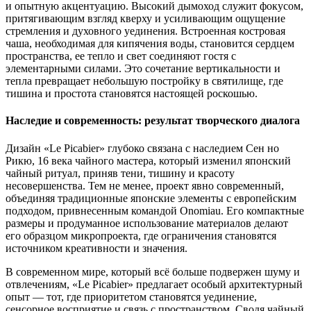
и опытную акцентуацию. Высокий дымоход служит фокусом,
притягивающим взгляд кверху и усиливающим ощущение
стремления и духовного уединения. Встроенная костровая
чаша, необходимая для кипячения воды, становится сердцем
пространства, ее тепло и свет соединяют гостя с
элементарными силами. Это сочетание вертикальности и
тепла превращает небольшую постройку в святилище, где
тишина и простота становятся настоящей роскошью.
Наследие и современность: результат творческого диалога
Дизайн «Le Picabier» глубоко связана с наследием Сен но
Рикю, 16 века чайного мастера, который изменил японский
чайный ритуал, приняв тени, тишину и красоту
несовершенства. Тем не менее, проект явно современный,
объединяя традиционные японские элементы с европейским
подходом, привнесенным командой Onomiau. Его компактные
размеры и продуманное использование материалов делают
его образцом микропроекта, где ограничения становятся
источником креативности и значения.
В современном мире, который всё больше подвержен шуму и
отвлечениям, «Le Picabier» предлагает особый архитектурный
опыт — тот, где приоритетом становятся уединение,
сенсорное восприятие и связь с пространством. Сводя чайный