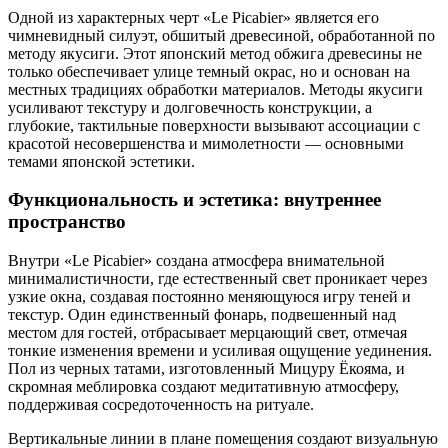
Одной из характерных черт «Le Picabier» является его
чимневидный силуэт, обшитый древесиной, обработанной по
методу якусиги. Этот японский метод обжига древесины не
только обеспечивает улице темный окрас, но и основан на
местных традициях обработки материалов. Методы якусиги
усиливают текстуру и долговечность конструкции, а
глубокие, тактильные поверхности вызывают ассоциации с
красотой несовершенства и мимолетности — основными
темами японской эстетики.
Функциональность и эстетика: внутреннее
пространство
Внутри «Le Picabier» создана атмосфера внимательной
минималистичности, где естественный свет проникает через
узкие окна, создавая постоянно меняющуюся игру теней и
текстур. Один единственный фонарь, подвешенный над
местом для гостей, отбрасывает мерцающий свет, отмечая
тонкие изменения времени и усиливая ощущение уединения.
Пол из черных татами, изготовленный Мицуру Ёкояма, и
скромная меблировка создают медитативную атмосферу,
поддерживая сосредоточенность на ритуале.
Вертикальные линии в плане помещения создают визуальную