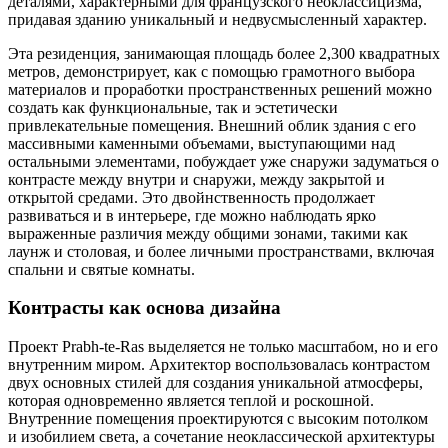
деталями, характерными для французского неоклассицизма,
придавая зданию уникальный и недвусмысленный характер.
Эта резиденция, занимающая площадь более 2,300 квадратных
метров, демонстрирует, как с помощью грамотного выбора
материалов и проработки пространственных решений можно
создать как функциональные, так и эстетически
привлекательные помещения. Внешний облик здания с его
массивными каменными объемами, выступающими над
остальными элементами, побуждает уже снаружи задуматься о
контрасте между внутри и снаружи, между закрытой и
открытой средами. Это двойнственность продолжает
развиваться и в интерьере, где можно наблюдать ярко
выраженные различия между общими зонами, такими как
лаунж и столовая, и более личными пространствами, включая
спальни и святые комнаты.
Контрасты как основа дизайна
Проект Prabh-te-Ras выделяется не только масштабом, но и его
внутренним миром. Архитектор воспользовалась контрастом
двух основных стилей для создания уникальной атмосферы,
которая одновременно является теплой и роскошной.
Внутренние помещения проектируются с высоким потолком
и изобилием света, а сочетание неоклассической архитектуры