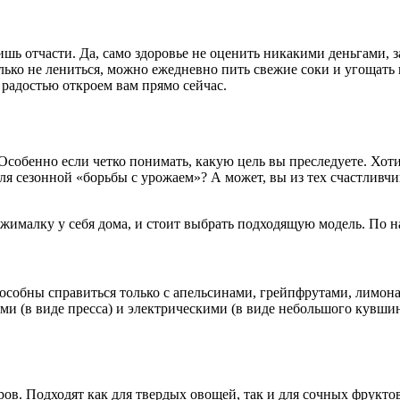
ишь отчасти. Да, само здоровье не оценить никакими деньгами, 
ько не лениться, можно ежедневно пить свежие соки и угощать 
 радостью откроем вам прямо сейчас.
собенно если четко понимать, какую цель вы преследуете. Хоти
ля сезонной «борьбы с урожаем»? А может, вы из тех счастливч
жималку у себя дома, и стоит выбрать подходящую модель. По на
особны справиться только с апельсинами, грейпфрутами, лимон
ми (в виде пресса) и электрическими (в виде небольшого кувши
в. Подходят как для твердых овощей, так и для сочных фруктов