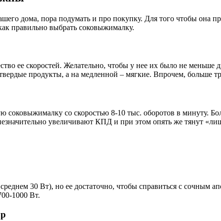
ашего дома, пора подумать и про покупку. Для того чтобы она 
 как правильно выбрать соковыжималку.
во ее скоростей. Желательно, чтобы у нее их было не меньше дв
вердые продукты, а на медленной – мягкие. Впрочем, больше тр
 соковыжималку со скоростью 8-10 тыс. оборотов в минуту. Боле
 незначительно увеличивают КПД и при этом опять же тянут «ли
 среднем 30 Вт), но ее достаточно, чтобы справиться с сочным
700-1000 Вт.
ор