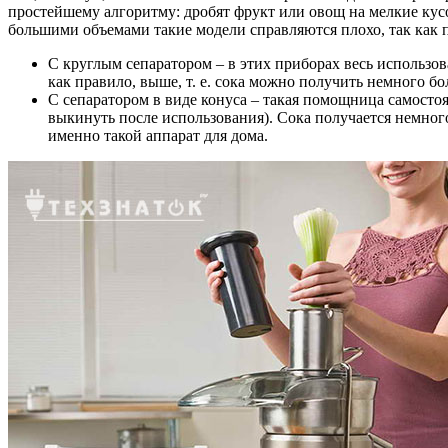
простейшему алгоритму: дробят фрукт или овощ на мелкие кусоч
большими объемами такие модели справляются плохо, так как п
С круглым сепаратором – в этих приборах весь использов
как правило, выше, т. е. сока можно получить немного б
С сепаратором в виде конуса – такая помощница самосто
выкинуть после использования). Сока получается немного
именно такой аппарат для дома.