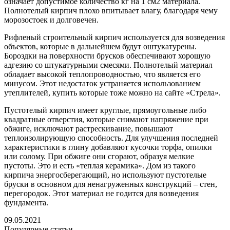
означает допустимое количество кг на 1 см2 материала.
Полнотелый кирпич плохо впитывает влагу, благодаря чему
морозостоек и долговечен.
Рифленый строительный кирпич используется для возведения
объектов, которые в дальнейшем будут оштукатурены.
Бороздки на поверхности брусков обеспечивают хорошую
адгезию со штукатурными смесями. Полнотелый материал
обладает высокой теплопроводностью, что является его
минусом. Этот недостаток устраняется использованием
утеплителей, купить которые тоже можно на сайте «Стрела».
Пустотелый кирпич имеет круглые, прямоугольные либо
квадратные отверстия, которые снимают напряжение при
обжиге, исключают растрескивание, повышают
теплоизолирующую способность. Для улучшения последней
характеристики в глину добавляют кусочки торфа, опилки
или солому. При обжиге они сгорают, образуя мелкие
пустоты. Это и есть «теплая керамика». Дом из такого
кирпича энергосберегающий, но используют пустотелые
бруски в основном для ненагруженных конструкций – стен,
перегородок. Этот материал не годится для возведения
фундамента.
09.05.2021
Популярные статьи