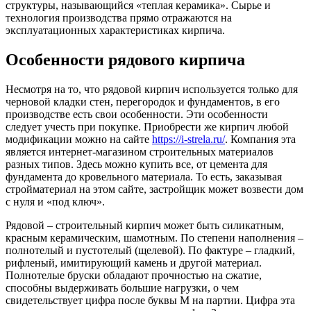
структуры, называющийся «теплая керамика». Сырье и
технология производства прямо отражаются на
эксплуатационных характеристиках кирпича.
Особенности рядового кирпича
Несмотря на то, что рядовой кирпич используется только для
черновой кладки стен, перегородок и фундаментов, в его
производстве есть свои особенности. Эти особенности
следует учесть при покупке. Приобрести же кирпич любой
модификации можно на сайте
https://i-strela.ru/
. Компания эта
является интернет-магазином строительных материалов
разных типов. Здесь можно купить все, от цемента для
фундамента до кровельного материала. То есть, заказывая
стройматериал на этом сайте, застройщик может возвести дом
с нуля и «под ключ».
Рядовой – строительный кирпич может быть силикатным,
красным керамическим, шамотным. По степени наполнения –
полнотелый и пустотелый (щелевой). По фактуре – гладкий,
рифленый, имитирующий камень и другой материал.
Полнотелые бруски обладают прочностью на сжатие,
способны выдерживать большие нагрузки, о чем
свидетельствует цифра после буквы М на партии. Цифра эта