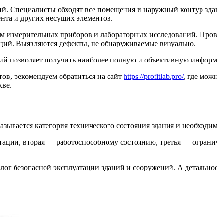
й. Специалисты обходят все помещения и наружный контур здан
ента и других несущих элементов.
м измерительных приборов и лабораторных исследований. Прово
аций. Выявляются дефекты, не обнаруживаемые визуально.
ий позволяет получить наиболее полную и объективную информа
ов, рекомендуем обратиться на сайт
https://profitlab.pro/
, где мож
ве.
казывается категория технического состояния здания и необход
атации, вторая — работоспособному состоянию, третья — огран
лог безопасной эксплуатации зданий и сооружений. А детально