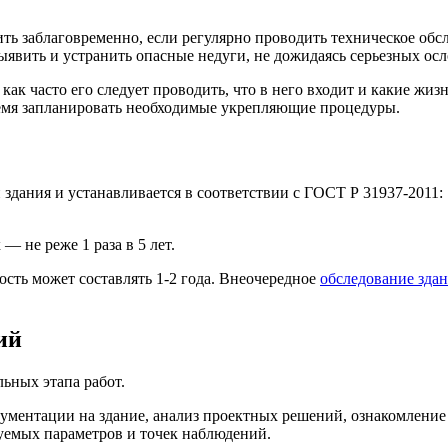
ь заблаговременно, если регулярно проводить техническое обсл
ыявить и устранить опасные недуги, не дожидаясь серьезных ос
 как часто его следует проводить, что в него входит и какие жи
емя запланировать необходимые укрепляющие процедуры.
здания и устанавливается в соответствии с ГОСТ Р 31937-2011:
 не реже 1 раза в 5 лет.
сть может составлять 1-2 года. Внеочередное
обследование зда
ий
льных этапа работ.
кументации на здание, анализ проектных решений, ознакомлени
уемых параметров и точек наблюдений.