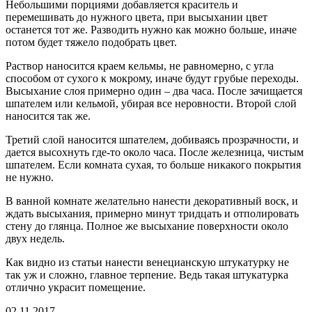
Небольшими порциями добавляется краситель и
перемешивать до нужного цвета, при высыхании цвет
останется тот же. Разводить нужно как можно больше, иначе
потом будет тяжело подобрать цвет.
Раствор наносится краем кельмы, не равномерно, с угла
способом от сухого к мокрому, иначе будут грубые переходы.
Высыхание слоя примерно один – два часа. После зачищается
шпателем или кельмой, убирая все неровности. Второй слой
наносится так же.
Третий слой наносится шпателем, добиваясь прозрачности, и
дается высохнуть где-то около часа. После железница, чистым
шпателем. Если комната сухая, то больше никакого покрытия
не нужно.
В ванной комнате желательно нанести декоративный воск, и
ждать высыхания, примерно минут тридцать и отполировать
стену до глянца. Полное же высыхание поверхности около
двух недель.
Как видно из статьи нанести венецианскую штукатурку не
так уж и сложно, главное терпение. Ведь такая штукатурка
отлично украсит помещение.
02.11.2017