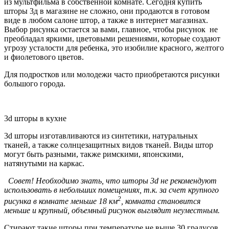
из мультфильма в собственной комнате. Сегодня купить
шторы 3д в магазине не сложно, они продаются в готовом
виде в любом салоне штор, а также в интернет магазинах.
Выбор рисунка остается за вами, главное, чтобы рисунок не
преобладал яркими, цветовыми решениями, которые создают
угрозу усталости для ребенка, это изобилие красного, желтого
и фиолетового цветов.
Для подростков или молодежи часто приобретаются рисунки
большого города.
3d шторы в кухне
3d шторы изготавливаются из синтетики, натуральных
тканей, а также солнцезащитных видов тканей. Виды штор
могут быть разными, также римскими, японскими,
натянутыми на каркас.
Совет! Необходимо знать, что шторы 3
d
не рекомендуют
использовать в небольших помещениях, т.к. за счет крупного
2
рисунка в комнате меньше 18 км
, комната становится
меньше и крупный, объемный рисунок выглядит неуместным.
Стирают такие шторы при температуре не выше 30 градусов,