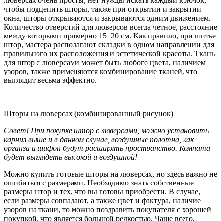
люверсах очень просты, нет нужды искать каждый крючок,
чтобы подцепить шторы, также при открытии и закрытии
окна, шторы открываются и закрываются одним движением.
Количество отверстий для люверсов всегда четное, расстояние
между которыми примерно 15 -20 см. Как правило, при шитье
штор, мастера располагают складки в одном направлении для
правильного их расположения и эстетической красоты. Ткань
для штор с люверсами может быть любого цвета, наличием
узоров, также применяются комбинирование тканей, что
выглядит весьма эффектно.
Шторы на люверсах (комбинированный рисунок)
Совет! При покупке штор с люверсами, можно установить
карниз выше и в данном случае, воздушные полотна, как
органза и шифон будут расширять пространство. Комната
будет выглядеть высокой и воздушной!
Можно купить готовые шторы на люверсах, но здесь важно не
ошибиться с размерами. Необходимо знать собственные
размеры штор и тех, что вы готовы приобрести. В случае,
если размеры совпадают, а также цвет и фактура, наличие
узоров на ткани, то можно поздравить покупателя с хорошей
покупкой, что является большой редкостью. Чаще всего,