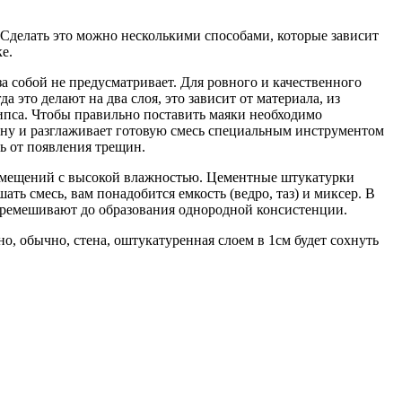
 Сделать это можно несколькими способами, которые зависит
е.
а собой не предусматривает. Для ровного и качественного
 это делают на два слоя, это зависит от материала, из
гипса. Чтобы правильно поставить маяки необходимо
тену и разглаживает готовую смесь специальным инструментом
ь от появления трещин.
помещений с высокой влажностью. Цементные штукатурки
ать смесь, вам понадобится емкость (ведро, таз) и миксер. В
перемешивают до образования однородной консистенции.
о, обычно, стена, оштукатуренная слоем в 1см будет сохнуть