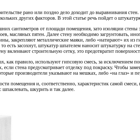
ительстве рано или поздно дело доходит до выравнивания стен.
ольких других факторов. В этой статье речь пойдет о штукатурк
шних сантиметров от площади помещения, зато изоляции стены з
в, масляных пятен. Далее стену необходимо загрунтовать, иногда
щины, закрепляют металлические маяки, либо «натирают» их из 
 то есть засохнут, штукатур шпателем наносит штукатурку на с
ну вклеивают строительную сетку, это предотвратит поверхност
х, как правило, используют гипсовую смесь, за исключением 
, если стена предусматривает отделку под покраску. Чтобы замеш
которые производители указывают на мешках, либо «на глаз» и 
ти помещения и, соответственно, характеристик самой смеси, н
 шпаклевать, шкурить и так далее.