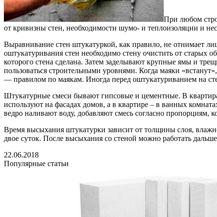
При любом стро
от кривизны стен, необходимости шумо- и теплоизоляции и неск
Выравнивание стен штукатуркой, как правило, не отнимает ли
оштукатуривания стен необходимо стену очистить от старых обое
которого стена сделана. Затем заделывают крупные ямы и тре
пользоваться строительными уровнями. Когда маяки «встанут»,
— правилом по маякам. Иногда перед оштукатуриванием на сте
Штукатурные смеси бывают гипсовые и цементные. В квартира
используют на фасадах домов, а в квартире – в ванных комнатах
ведро наливают воду, добавляют смесь согласно пропорциям, 
Время высыхания штукатурки зависит от толщины слоя, влажнос
двое суток. После высыхания со стеной можно работать дальше:
22.06.2018
Популярные статьи