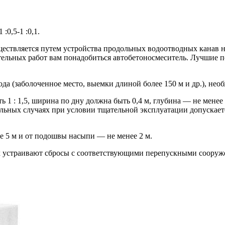
0,5-1 :0,1.
ествляется путем устройства продольных водоотводных канав н
льных работ вам понадобиться автобетоносмеситель. Лучшие по с
а (заболоченное место, выемки длиной более 150 м и др.), нео
ь 1 : 1,5, ширина по дну должна быть 0,4 м, глубина — не мен
тельных случаях при условии тщательной эксплуатации допускае
е 5 м и от подошвы насыпи — не менее 2 м.
 устраивают сбросы с соответствующими перепускными сооруже