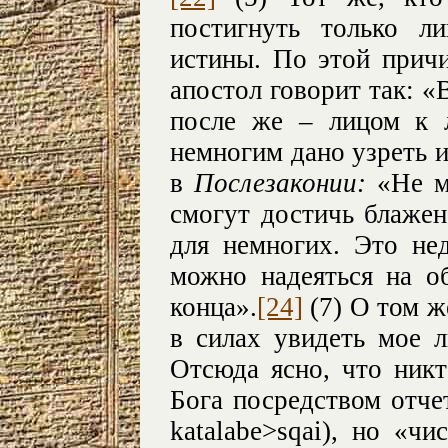
постигнуть только л
истины. По этой прич
апостол говорит так: «
после же – лицом к 
немногим дано узреть и
в
Послезаконии:
«Не м
смогут достичь блажен
для немногих. Это не
можно надеяться на о
конца».
[24]
(7) О том ж
в силах увидеть мое л
Отсюда ясно, что ник
Бога посредством отче
katalabe>sqai
), но «чи