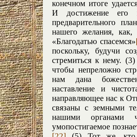
конечном итоге удаетс
И достижение его н
предварительного пла
нашего желания, как,
«Благодатью спасемся»
поскольку, будучи с
стремиться к нему. (3
чтобы непреложно стр
нам дана божествен
наставление и чистот
направляющее нас к Отц
связаны с земными те
нашими органами 
умопостигаемое познае
[22]
(5) Тот же, кто 