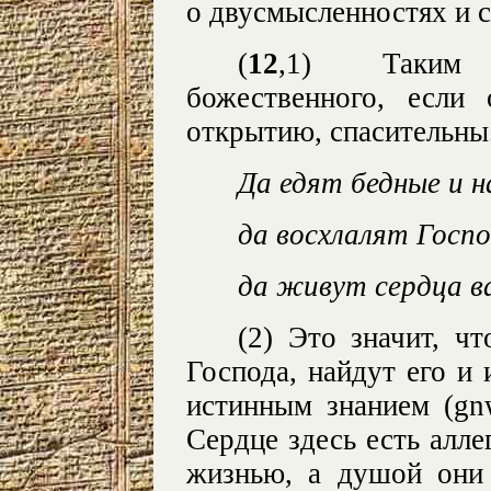
о двусмысленностях и 
(
12
,1) Таким 
божественного, если
открытию, спасительны.
Да едят бедные и 
да восхлалят Госпо
да живут сердца ва
(2) Это значит, ч
Господа, найдут его и 
истинным знанием (
gn
Сердце здесь есть алле
жизнью, а душой они 