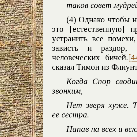
таков совет мудре
(4) Однако чтобы 
это [естественную] 
устранить все помехи
зависть и раздор,
человеческих бичей.
[4
сказал Тимон из Флиунт
Когда Спор своди
звонким,
Нет зверя хуже. Т
ее сестра.
Напав на всех и вс