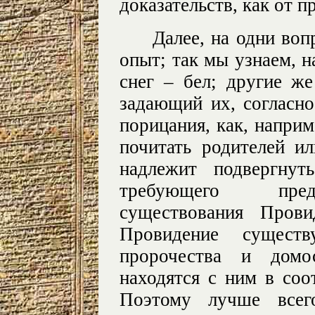
доказательств, как от п
Далее, на одни во
опыт; так мы узнаем, на
снег – бел; другие ж
задающий их, согласн
порицания, как, напри
почитать родителей и
надлежит подвергнут
требующего предо
существования Прови
Провидение сущест
пророчества и домос
находятся с ним в соо
Поэтому лучше всег