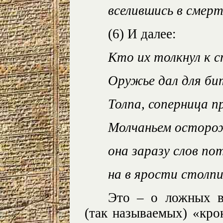
вселившись в смер
(6) И далее:
Кто их толкнул к 
Оружье дал для б
Толпа, соперница п
Молчаньем осторо
она заразу слов п
на в ярости столп
Это – о ложных вы
(так называемых) «кро