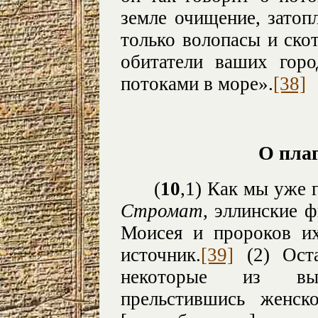
земле очищение, затоп
только волопасы и ско
обитатели ваших гор
потоками в море».
[38]
О плаг
(
10
,1) Как мы уже 
Стромат
,
эллинские 
Моисея и пророков их
источник.
[39]
(2) Оста
некоторые из высо
прельстившись женск