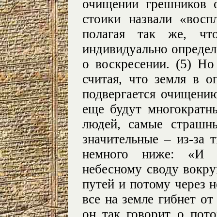
очищении грешников 
стоики назвали «восп
полагая так же, чт
индивидуально определ
о воскресении. (5) Н
считая, что земля в 
подвергается очищени
еще будут многократн
людей, самые страшн
значительные – из-за 
немного ниже: «И п
небесному своду вокру
путей и потому через 
все на земле гибнет от
он так говорит о пото