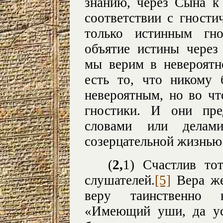
знанию, через Сына к
соответствии с гности
только истинным гно
объятие истины через 
мы верим в невероятн
есть то, что никому 
невероятным, но во чт
гностики. И они пре
словами или делам
созерцательной жизнью
(
2,
1) Счастлив то
слушателей.
[5]
Вера же
веру таинственно н
«Имеющий уши, да у