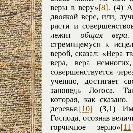
веры в веру»
[8]
. (4) 
двоякой вере, или, лу
расти и совершенствов
лежит
общая вер
стремящемуся к исце
верой, сказал: «Вера тв
вера, вера немногих
совершенствуется через
учению, достигает св
заповедь Логоса. Та
которая, как сказано
деревья.
[10]
(
3
,1) И
Господа, осознав величи
горчичное зерно»
[11