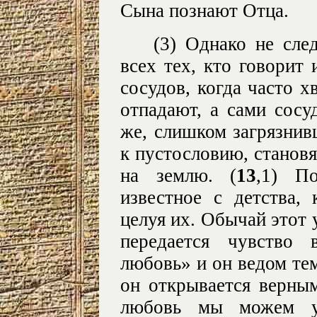
Сына познают Отца.
(3) Однако не сле
всех тех, кто говорит
сосудов, когда часто х
отпадают, а сами сосу
же, слишком загрязнив
к пустословию, становя
на землю. (
13
,1) По
известное с детства, 
целуя их. Обычай этот у
передается чувство 
любовь» и он ведом тем
он открывается верным
любовь мы можем уп