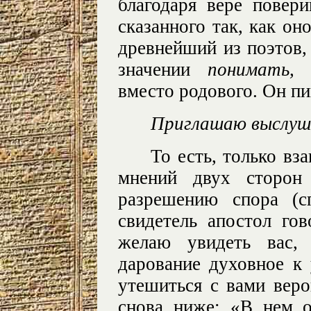
благодаря вере повер
сказанного так, как оно
древнейший из поэтов,
значении
понимать
вместо родового. Он п
Приглашаю выслуш
То есть, только вз
мнений двух сторон
разрешению спора (с
свидетель апостол го
желаю увидеть вас,
дарование духовное к
утешиться с вами ве
снова ниже: «В нем о