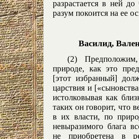
разрастается в ней до
разум покоится на ее о
Василид, Вале
(2) Предположим
природе, как это пред
[этот избранный] дол
царствия и [«сыновства
истолковывая как близ
таких он говорит, что в
в их власти, по приро
невыразимого блага вс
не приобретена в ре