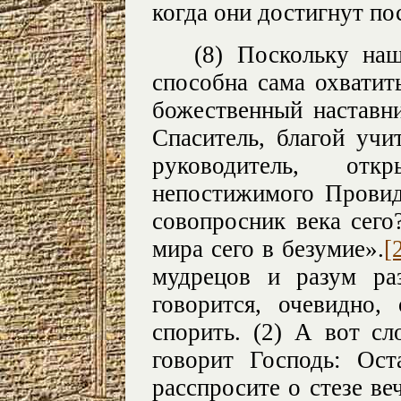
когда они достигнут по
(8) Поскольку на
способна сама охватит
божественный наставн
Спаситель, благой учи
руководитель, от
непостижимого Провид
совопросник века сего
мира сего в безумие».
[
мудрецов и разум ра
говорится, очевидно,
спорить. (2) А вот сл
говорит Господь: Ос
расспросите о стезе ве