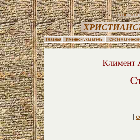
ХРИСТИАНС
ХРИСТИАНС
Главная
Именной указатель
Систематически
Климент 
С
|
с