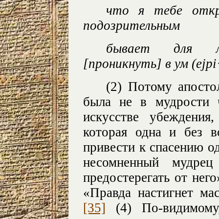
что я тебе отк
подозрительным
бывает для л
[проникнуть] в ум (
ejp
(2) Потому апосто
была не в мудрости 
искусстве убеждени
которая одна и без в
привести к спасению о
несомненный мудрец
предостерегать от него
«Правда настигнет ма
[35]
(4) По-видимому