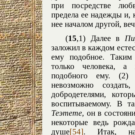
при посредстве люб
предела ее надежды и, к
нее началом другой, ве
(
15
,1) Далее в
Пи
заложил в каждом есте
ему подобное. Таким
только человека, а
подобного ему. (2)
невозможно создать
добродетелями, кото
воспитываемому. В та
Теэтете,
он в состоян
некоторые ведь рожд
душе
[54]
. Итак, на