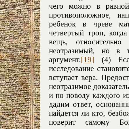
чего можно в равной
противоположное, на
ребенок в чреве мат
четвертый троп, когд
вещь, относительно
неотразимый, но в 
аргумент.
[19]
(4) Есл
исследование становит
вступает вера. Предо
неотразимое доказатель
и по поводу каждого и
дадим ответ, основанн
найдется ли кто, безбо
поверит самому Б