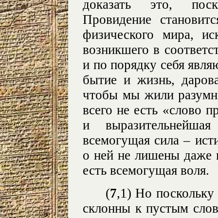
доказать это, пос
Провидение становит
физического мира, ис
возникшего в соответс
и по порядку себя являю
бытие и жизнь, даров
чтобы мы жили разумно
всего не есть «слово п
и выразительнейшая
всемогущая сила – ист
о ней не лишены даже и
есть всемогущая воля.
(
7
,1) Но поскольку
склонны к пустым слов