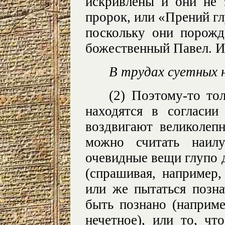
искривлены и они не 
пророк, или «Прений гл
поскольку они порож
божественный Павел. И
В трудах суетных н
(2) Поэтому-то то
находятся в согласи
воздвигают великолепн
можно считать наил
очевидные вещи глупо 
(спрашивая, например,
или же пытаться позна
быть познано (наприме
нечетное), или то, чт