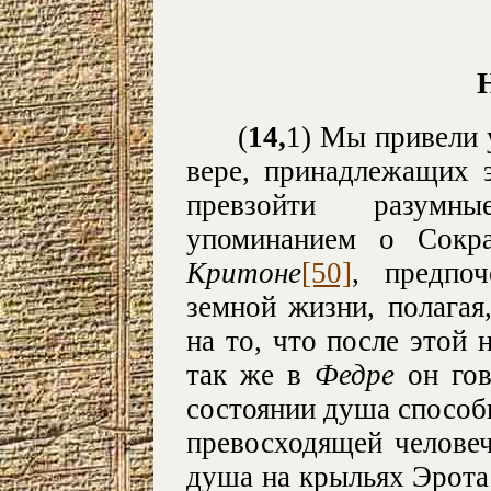
(
14,
1) Мы привели 
вере, принадлежащих 
превзойти разумн
упоминанием о Сокра
Критоне
[50]
,
предпо
земной жизни, полагая
на то, что после этой 
так же в
Федре
он го
состоянии душа способ
превосходящей челове
душа на крыльях Эрота 