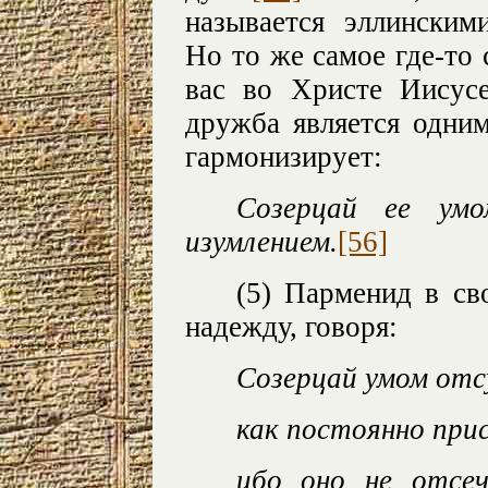
называется эллински
Но то же самое где-то 
вас во Христе Иисусе
дружба является одним
гармонизирует:
Созерцай ее у
изумлением.
[56]
(5) Парменид в св
надежду, говоря:
Созерцай умом от
как постоянно при
ибо оно не отсе