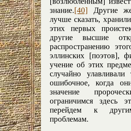
[возлюбленным] извес
знание.
[40]
Другие же 
лучше сказать, хранили
этих первых происте
другие высшие отк
распространению этог
эллинских [поэтов], 
учение об этих предме
случайно улавливали
ошибочное, когда он
значение пророчес
ограничимся здесь э
перейдем к
друг
проблемам.