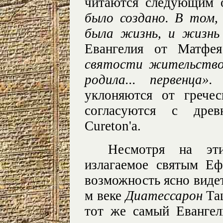
читаются следующим 
было создано. В том,
была жизнь, и жизнь
Евангелия от Матфея
святости жительство
родила... первенца»
уклоняются от грече
согласуются с древ
Cureton'а.
Несмотря на эти
излагаемое святым Еф
возможность ясно видет
м веке
Диатессарон
Та
тот же самый Евангель