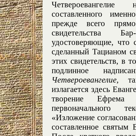
Четвероевангелие
составленного име
прежде всего прямо
свидетельства Ба
удостоверяющие, что 
сделанный Тацианом с
этих свидетельств, в 
подлинное надпис
Четвероевангелие,
т
излагается здесь Еванг
творение Ефрема
первоначального тек
«Изложение согласованн
составленное святым 