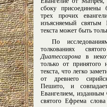
Евангелие от Матфея,
сбоку присоединены 
трех прочих евангел
изъясняемый святым 
текста может быть тол
По исследовани
толкованиях свят
Диатессарона
в неко
только от принятого 
текста, что легко замет
от древнего сирийск
Пешито, и совпадае
Евангелием, изданным C
святого Ефрема слова