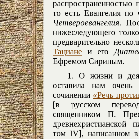
распространенностью
то есть Евангелия по
Четвероевангелия.
Пос
нижеследующего толко
предварительно неско
Тациане
и его
Диате
Ефремом Сириным.
1. О жизни и дея
оставила нам очень 
сочинении
«Речь проти
[в русском перево
священником П. Пре
древнехристианской п
том IV], написанном 