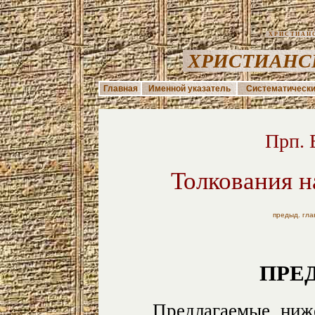
ХРИСТИАНС
ХРИСТИАНС
Главная
Именной указатель
Систематически
Прп. 
Толкования н
предыд. гла
ПРЕ
Предлагаемые ниж