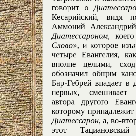
говорит о
Диатессар
Кесарийский, видя п
Аммоний Александрий
Диатессароном,
коег
Слово»,
и которое изъ
четыре Евангелия, ка
вполне целыми, схо
обозначил общим кан
Бар-Гебрей впадает в 
первых, смешивает 
автора другого Еванг
которому принадлежит
Диатессарон,
а, во-вт
этот Тациановск