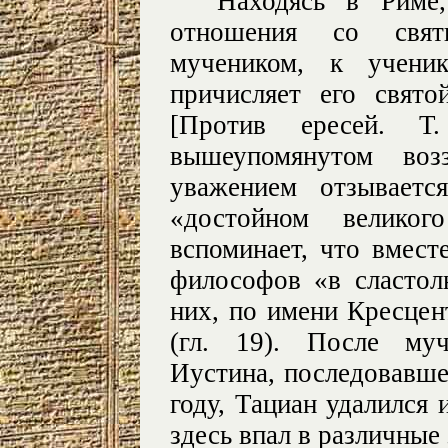
Находясь в Риме
отношения со св
мучеником, к учени
причисляет его свят
[Против ересей. 
вышеупомянутом воз
уважением отзывает
«достойном великог
вспоминает, что вмест
философов «в сластол
них, по имени Кресцен
(гл. 19). После муч
Иустина, последовавше
году, Тациан удалился 
здесь впал в различные