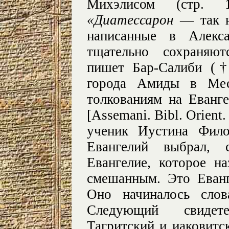
Михэлисом (стр. 1
«Диатессарон
— так н
написанные в Алекса
тщательно сохраняют
пишет Бар-Салиби (†
города Амиды в Мес
толкованиям на Еванг
[Assemani. Bibl. Orient. 1
ученик Иустина Фило
Евангелий выбрал, 
Евангелие, которое н
смешанным. Это Еванг
Оно начиналось сло
Следующий свидете
Тагритский и иаковитс