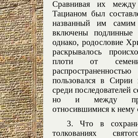
Сравнивая их между
Тацианом был составле
названный им сами
включены подлинные с
однако, родословие Хри
раскрывалось происх
плоти от семени
распространенность
пользовался в Сирии
среди последователей с
но и между право
относившимися к нему 
3. Что в сохран
толкованиях свя