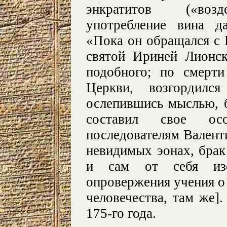
энкратитов («возд
употребление вина д
«Пока он обращался с
святой Ириней Лионс
подобного; по смерт
Церкви, возгордился
ослепившись мыслью, 
составил свое ос
последователям Валенти
невидимых эонах, брак
и сам от себя изоб
опровержения учения о 
человечества, там же].
175-го года.