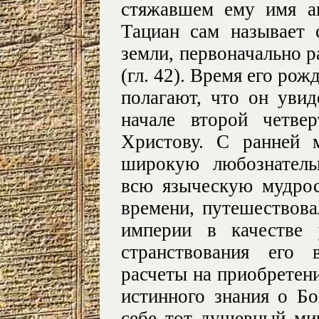
стяжавшем ему имя ап
Тациан сам называет 
земли, первоначально 
(гл. 42). Время его рож
полагают, что он увид
начале второй четве
Христову. С ранней 
широкую любознатель
всю языческую мудрос
времени, путешествов
империи в качестве 
странствования его 
расчеты на приобретени
истинного знания о Бо
себе тот душевный мир