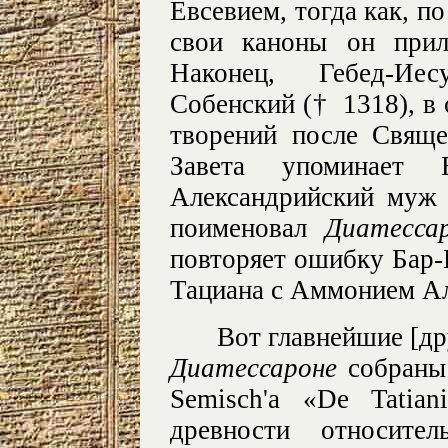
Евсевием, тогда как, по
свои каноны он прил
Наконец, Гебед-Иес
Собенский († 1318), в 
творений после Свящ
Завета упоминает Е
Александрийский муж
поименовал
Диатесса
повторяет ошибку Бар-
Тациана с Аммонием А
Вот главнейшие [др
Диатессароне
собраны
Semisch'a «De Tatiani
древности относите