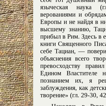
языческая наука (
верованиями и обряда
Европы и не найдя в ни
высшему знанию, Таци
прибыл в Рим. Здесь в 
книги Священного Писан
себе Тациан, — повери
объяснения всего тво
превосходству прави
Едином Властителе н
познанием их, я реш
заблуждения, как детски
творение» (гл. 29-30, 42