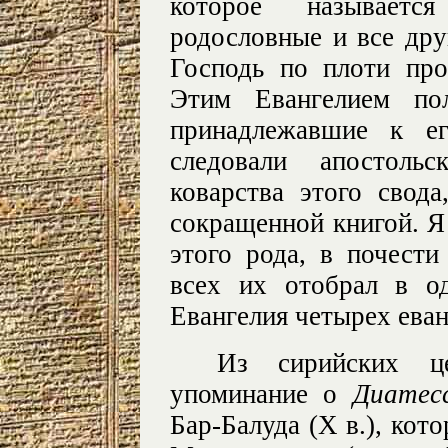
которое называет
родословные и все дру
Господь по плоти про
Этим Евангелием пол
принадлежавшие к ег
следовали апостоль
коварства этого свода
сокращенной книгой. Я
этого рода, в почест
всех их отобрал в о
Евангелия четырех еван
Из сирийских це
упоминание о
Диатес
Бар-Балуда (X в.), кот