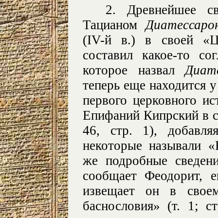
2. Древнейшее св
Тацианом
Диатессар
(IV-й в.) в своей «
составил какое-то со
которое назвал
Диат
теперь еще находится у 
первого церковного ис
Епифаний Кипрский в с
46, стр. 1), добавл
некоторые называли «
же подробные сведен
сообщает Феодорит, 
извещает он в своем
баснословия» (т. 1; с