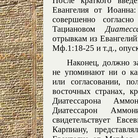
После краткого введ
Евангелия от Иоанна
совершенно согласно
Тациановом
Диатесс
отрывкам из Евангелий: 
Мф.1:18-25 и т.д., опу
Наконец, должно з
не упоминают ни о ка
или согласовании, по
восточных странах, 
Диатессарона Аммо
Диатессарон Аммон
свидетельствует Евс
Карпиану, представл