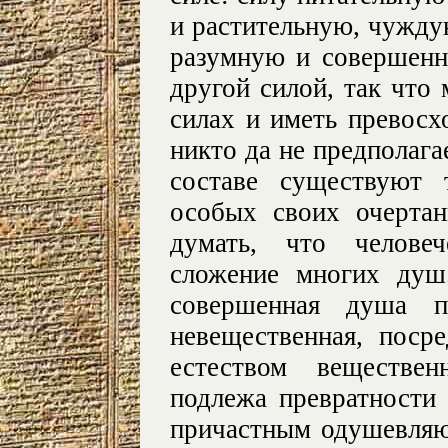
и растительную, чужду
разумную и совершен
другой силой, так что
силах и иметь превосх
никто да не предполага
составе существуют 
особых своих очерта
думать, что человеч
сложение многих душ
совершенная душа п
невещественная, поср
естеством веществе
подлежа превратности 
причастным одушевляю