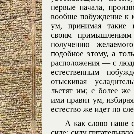
первые начала, произ
вообще побуждение к к
ум, принимая такие 
своим примышлениям 
получению желаемог
подобное этому, а то
расположения — с людь
естественным побужд
отыскивая усладител
льстят им; с более же
ими правит ум, избирая 
естество же идет по сл
А как слово наше 
силе: силу питательную