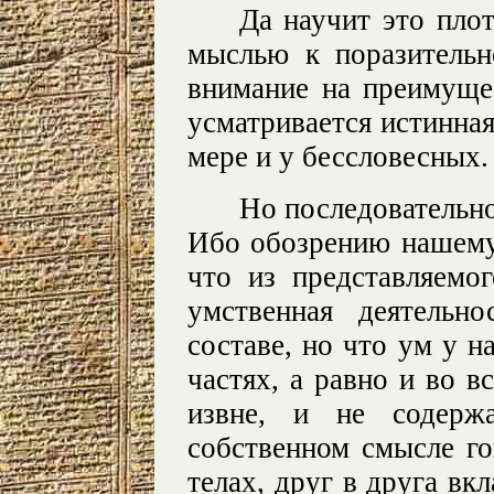
Да научит это пло
мыслью к поразительн
внимание на преимуще
усматривается истинная
мере и у бессловесных.
Но последовательно
Ибо обозрению нашему 
что из представляемо
умственная деятельн
составе, но что ум у н
частях, а равно и во в
извне, и не содерж
собственном смысле го
телах, друг в друга в