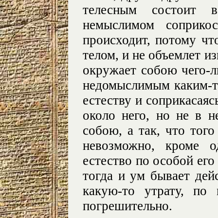
телесным состоит 
немыслимом соприко
происходит, потому чт
телом, и не объемлет из
окружает собою чего-л
недомыслимым каким-т
естеству и соприкасаясь
около него, но не в н
собою, а так, что того
невозможно, кроме о
естество по особой его
тогда и ум бывает дей
какую-то утрату, по
погрешительно.