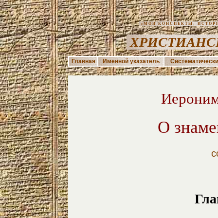
«МОИ КОНСПЕКТЫ: ИСТОРИЯ
ХРИСТИАНС
Главная
Именной указатель
Систематически
Иероним
О знаме
с
Гла