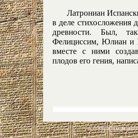
Латрониан Испанск
в деле стихосложения 
древности. Был, т
Фелициссим, Юлиан и Е
вместе с ними созда
плодов его гения, напи
«МОИ КОНСПЕКТЫ: ИСТОРИЯ