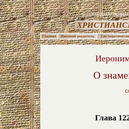
«МОИ КОНСПЕКТЫ: ИСТОРИЯ
ХРИСТИАНС
Главная
Именной указатель
Систематически
Иероним
О знаме
с
Глава 1