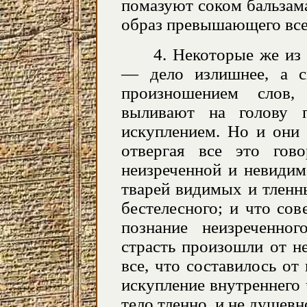
помазуют соком бальзама,
образ превышающего все
4. Некоторые же из 
— дело излишнее, а с
произношением слов,
выливают на голову 
искуплением. Но и они 
отвергая все это гов
неизреченной и невиди
тварей видимых и тленн
бестелесного; и что со
познание неизреченно
страсть произошли от н
все, что составилось от
искупление внутреннего 
тело тленно, и не душевн