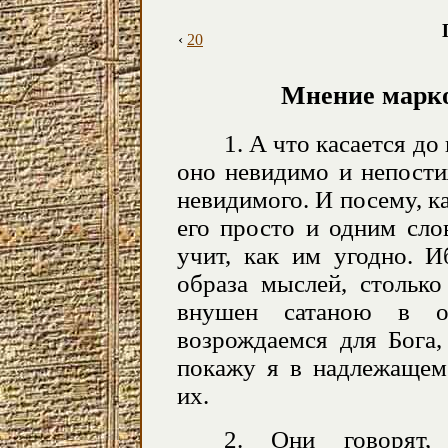
‹
20
Мнение марко
1. А что касается до
оно невидимо и непости
невидимого. И посему, к
его просто и одним сло
учит, как им угодно. И
образа мыслей, столько
внушен сатаною в от
возрождаемся для Бога,
покажу я в надлежащем 
их.
2. Они говорят,