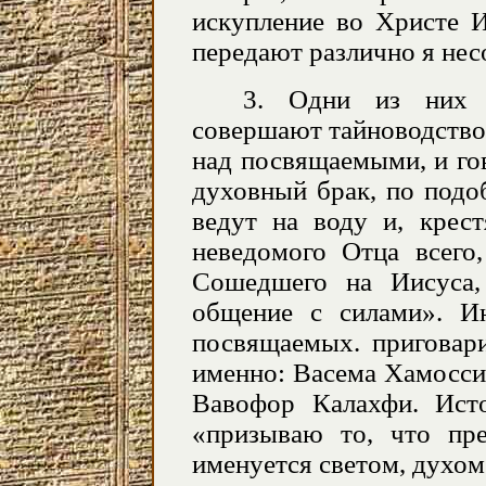
искупление во Христе 
передают различно я нес
3. Одни из них 
совершают тайноводство
над посвящаемыми, и го
духовный брак, по подо
ведут на воду и, крест
неведомого Отца всего
Сошедшего на Иисуса,
общение с силами». И
посвящаемых. пригова
именно: Васема Хамосси
Вавофор Калахфи. Исто
«призываю то, что пр
именуется светом, духом