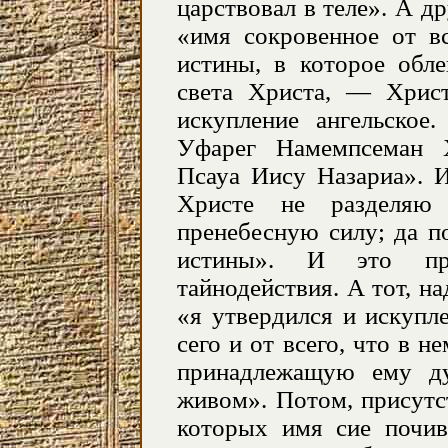
царствовал в теле». А д
«имя сокровенное от вс
истины, в которое обл
света Христа, — Хрис
искупление ангельское
Уфарег Намемпсеман 
Псауа Иису Назариа». И
Христе не разделяю
пренебесную силу; да п
истины». И это про
тайнодействия. А тот, на
«я утвердился и искупл
сего и от всего, что в 
принадлежащую ему д
живом». Потом, присутс
которых имя сие почив