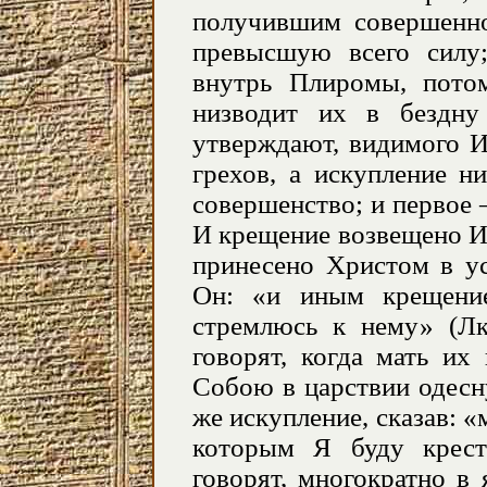
получившим совершенно
превысшую всего силу
внутрь Плиромы, пото
низводит их в бездну
утверждают, видимого И
грехов, а искупление 
совершенство; и первое
И крещение возвещено И
принесено Христом в у
Он: «и иным крещени
стремлюсь к нему» (Лк
говорят, когда мать их
Собою в царствии одес
же искупление, сказав: 
которым Я буду крест
говорят, многократно в