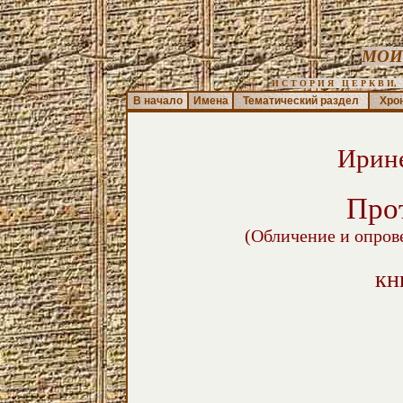
МОИ
И С Т О Р И Я   Ц Е Р К В И,  
В начало
Имена
Тематический раздел
Хро
Ирин
Про
(Обличение и опров
кн