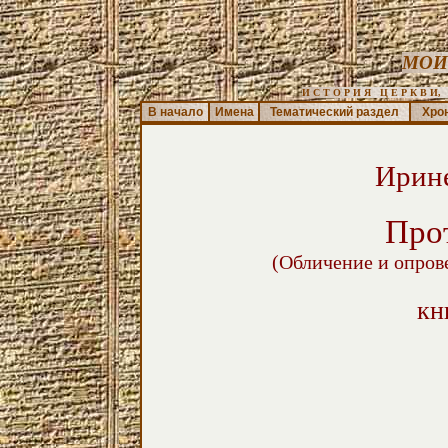
МОИ
И С Т О Р И Я   Ц Е Р К В И,  
В начало
Имена
Тематический раздел
Хро
Ирин
Про
(Обличение и опров
кн