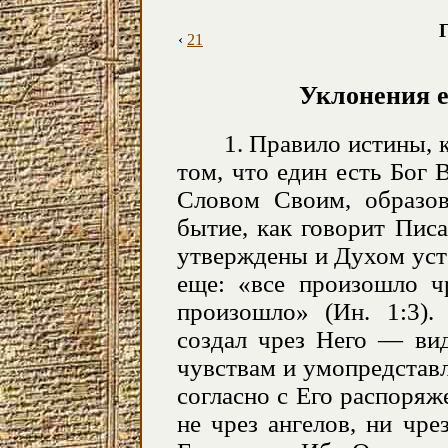
Г
‹
21
Уклонения е
1. Правило истины, 
том, что един есть Бог
Словом Своим, образов
бытие, как говорит Пис
утверждены и Духом уст 
еще: «все произошло ч
произошло» (Ин. 1:3).
создал чрез Него — ви
чувствам и умопредстав
согласно с Его распоряже
не чрез ангелов, ни чре