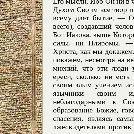
Его мысли. Ибо Он ни в 
Духом Своим все творит,
всему дает бытие, — О
всего), создавший чело
Бог Иакова, выше Которо
силы, ни Плиромы, —
Христа, как мы докажем.
покажем, несмотря на в
мнений, что эти люди 
ереси, сколько ни есть
своим злым учением иск
язычники своим идо
неблагодарными к Со
образование Божие, гов
спасения, являясь сам
лжесвидетелями против 