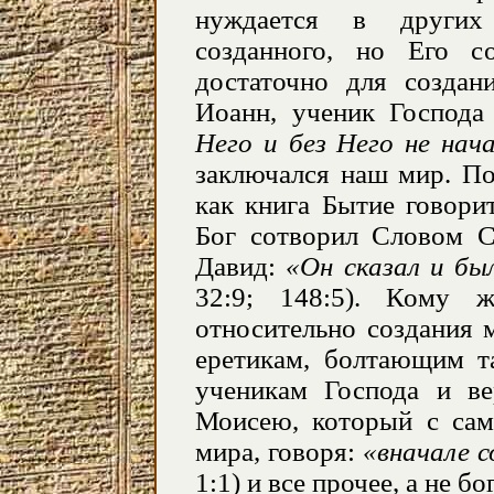
нуждается в других
созданного, но Его с
достаточно для создан
Иоанн, ученик Господа
Него и без Него не на
заключался наш мир. По
как книга Бытие говори
Бог сотворил Словом С
Давид:
«Он сказал и был
32:9; 148:5). Кому 
относительно создания
еретикам, болтающим та
ученикам Господа и в
Моисею, который с сам
мира, говоря:
«вначале с
1:1) и все прочее, а не б