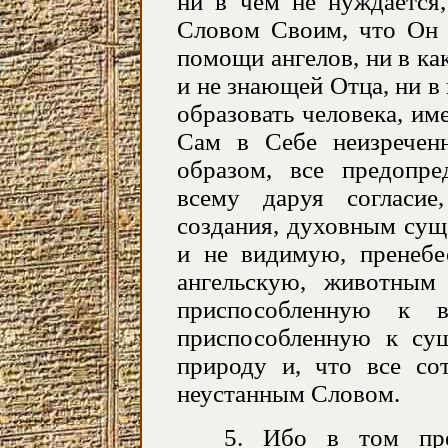
ни в чем не нуждается,
Словом Своим, что Он 
помощи ангелов, ни в ка
и не знающей Отца, ни в
образовать человека, им
Сам в Себе неизрече
образом, все предопред
всему даруя согласие
создания, духовным сущ
и не видимую, пренеб
ангельскую, животны
приспособленную к
приспособленную к су
природу и, что все со
неустанным Словом.
5. Ибо в том пре