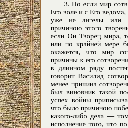
3. Но если мир сотв
Его воле и с Его ведома,
уже не ангелы или к
причиною этого творени
если Он Творец мира, т
или по крайней мере б
окажется, что мир со
причины к его сотворени
в длинном ряду постеп
говорит Василид сотв
менее причина сотворен
был виновник такой пос
успех войны приписыва
что было причиною побе
какого-либо дела — том
исполнение того, что п