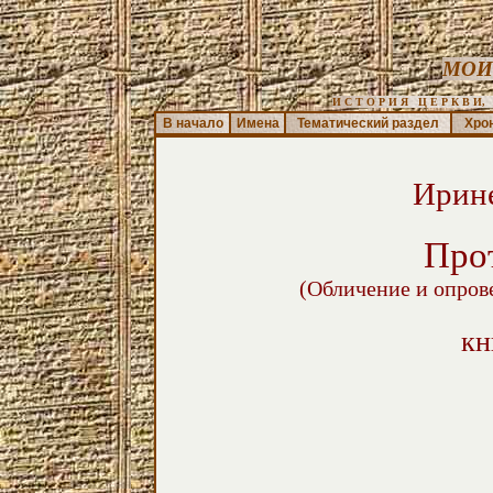
МОИ
И С Т О Р И Я   Ц Е Р К В И,  
В начало
Имена
Тематический раздел
Хро
Ирин
Про
(Обличение и опров
кн