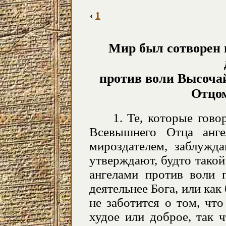
‹
1
Мир был сотворен 
против воли Высоча
Отцом
1. Те, которые гово
Всевышнего Отца анге
мироздателем, заблужда
утверждают, будто такой
ангелами против воли п
деятельнее Бога, или как
не заботится о том, чт
худое или доброе, так 