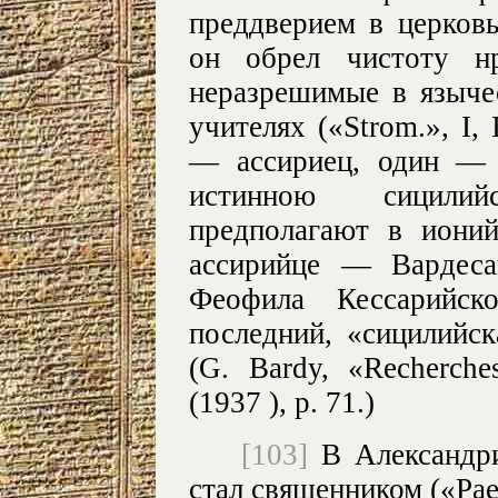
преддверием в церковь
он обрел чистоту н
неразрешимые в языче
учителях («Strom.», I, 
— ассириец, один — 
истинною сицили
предполагают в иони
ассирийце — Вардеса
Феофила Кессарийск
последний, «сицилийск
(G. Bardy, «Recherche
(1937 ), p. 71.)
[103]
В Александри
стал священником («Paeda