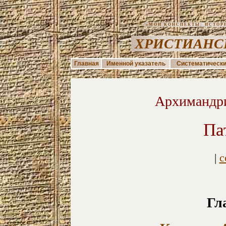
«МОИ КОНСПЕКТЫ: ИСТОРИЯ
ХРИСТИАНС
Главная
Именной указатель
Систематически
Архимандри
Па
|
с
Гл