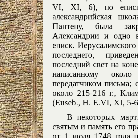
VI, XI, 6), но епис
александрийская шко
Пантену, была за
Александрии и одно 
еписк. Иерусалимского
последнего, привед
последний свет на кон
написанному около
передатчиком письма; 
около 215-216 г., Кли
(Euseb., H. E.VI, XI, 5-6
В некоторых март
святым и память его пр
от 1 июля 1748 года 