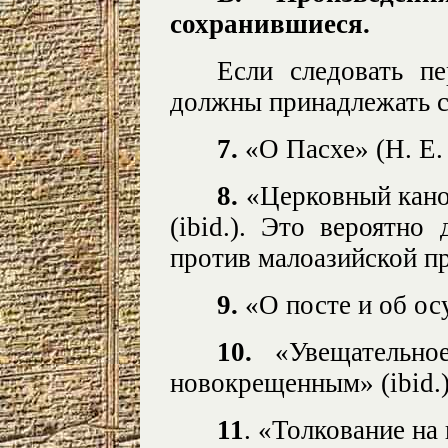
сохранившиеся.
Если следовать п
должны принадлежать 
7.
«О Пасхе» (Н. Е. I
8.
«Церковный кано
(ibid.). Это вероятно
против малоазийской п
9.
«О посте и об осу
10.
«Увещательно
новокрещенным» (ibid.)
11
. «Толкование на