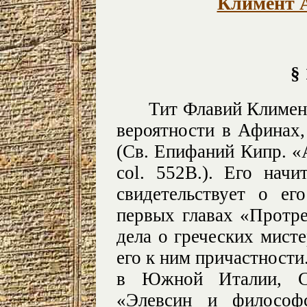
Климент 
§
Тит Флавий Климент
вероятности в Афинах,
(Св. Епифаний Кипр. «Ad
col. 552В.). Его начи
свидетельствует о ег
первых главах «Протре
дела о греческих мисте
его к ним причастности
в Южной Италии, Си
«Элевсин и философ