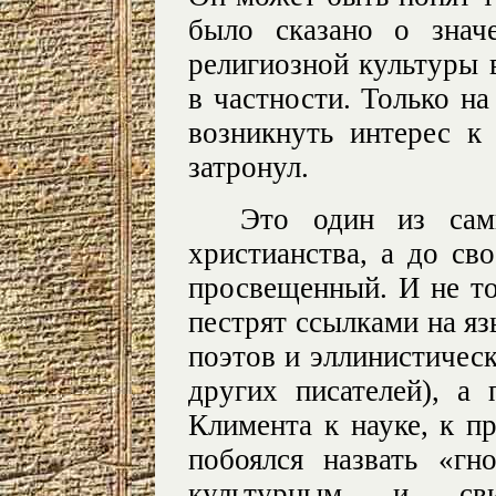
было сказано о знач
религиозной культуры 
в частности. Только н
возникнуть интерес к
затронул.
Это один из сам
христианства, а до св
просвещенный. И не то
пестрят ссылками на я
поэтов и эллинистичес
других писателей), а
Климента к науке, к п
побоялся назвать «гн
культурным и сви