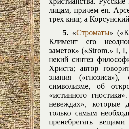
христианства. Русские
лицам, причем еп. Арс
трех книг, а Корсунски
5.
«
Строматы
» («К
Климент его неодно
заметок» («Strom.» I, I,
некий синтез философ
Христа; автор говор
знания («гнозиса»)
символизме, об откр
«истинного гностика»
невеждах», которые 
только самым необход
пренебрегать вещам