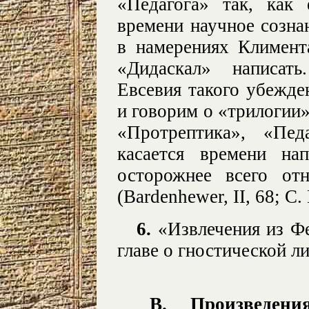
«Педагога» так, как
времени научное созна
в намерениях Климент
«Дидаскал» написать
Евсевия такого убежде
и говорим о «трилогии»
«Протрептика», «Пед
касается времени на
осторожнее всего от
(Bardenhewer, II, 68; С. 
6.
«Извлечения из Фе
главе о гностической л
В. Произведен