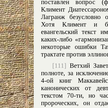
поставлен вопрос (ф
Климент Диатессароно
Лагранж безусловно о
Хотя Климент и б
евангельский текст и
каких-либо «гармониза
некоторые ошибки Та
трактате против эллино
[111]
Ветхий Завет
полноте, за исключени
4-ой книг Маккавей
канонических от девт
текстом 70-ти, но ча
пророческих, он отда