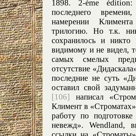
1898. 2-ème édition
последнего времен
намерении Климент
трилогию. Но т.к. ни
сохранилось и никто
видимому и не видел, 
самых смелых предп
отсутствие «Дидаскала
последние не суть «Д
оставил свой задуман
[106]
написал «Строма
Климент в «Строматах»
работу по подготовк
невежд». Wendland, 
ссылки на «Строматы» 