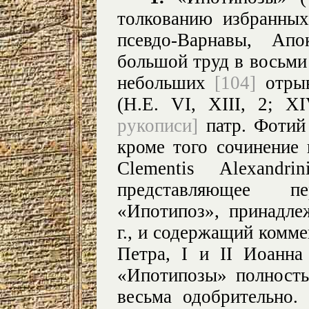
толкованию избранных
псевдо-Варнавы, Ап
большой труд в восьми
небольших
[104]
отрыв
(Н.Е. VI, XIII, 2; X
рукописи]
патр. Фотий 
кроме того сочинение 
Clementis Alexandri
представляющее п
«Ипотипоз», принадле
г., и содержащий комме
Петра, I и II Иоанн
«Ипотипозы» полность
весьма одобрительно.