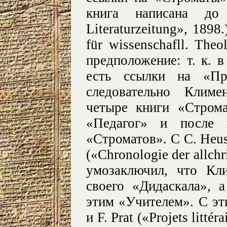
книга написана до «
Literaturzeitung», 1898.
für wissenschafll. The
предположение: т. к. 
есть ссылки на «Пр
следовательно Климе
четыре книги «Стром
«Педагог» и после 
«Строматов». С С. Heus
(«Chronologie der allchris
умозаключил, что Кл
своего «Дидаскала», 
этим «Учителем». С эт
и F. Prat («Projets litté