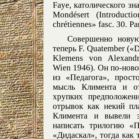
Faye, католического зн
Mondésert (Introducti
chrétiennes» fasc. 30. Pa
Совершенно новую
теперь F. Quatember («D
Klemens von Alexandr
Wien 1946). Он по-нов
из «Педагога», прост
мысль Климента и от
хрупких предположен
отрывок как некий пл
Климента и вывели з
написать трилогию «
«Дидаскал», тогда как 