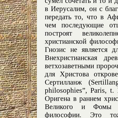
сумел сочетать и то и 
в Иерусалим, он с бла
передать то, что в Аф
чем последующие отц
построят великоле
христианской философи
Гнозис не является д
Внехристианская дре
ветхозаветными пророч
для Христова открове
Сертилланж (Sertillan
philosophies”, Paris, t
Оригена в раннем хрис
Великого и Фомы А
философии. Это то