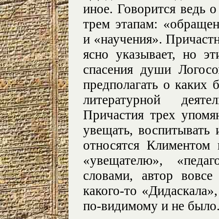
иное. Говорится ведь о
трем этапам: «обращен
и «научения». Причастн
ясно указывает, но э
спасения души Логос
предполагать о каких 
литературной деяте
Причастия трех упомя
увещать, воспитывать 
относятся Климентом 
«увещателю», «педа
словами, автор вовсе
какого-то «Дидаскала»,
по-видимому и не было