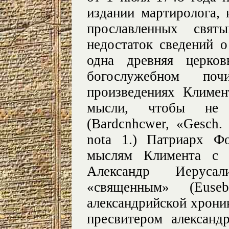
издании мартиролога,
прославленных свя
недостаток сведений о
одна древняя церко
богослужебном по
произведениях Климен
мысли, чтобы не 
(Bardcnhcwer, «Gesch. d
nota 1.) Патриарх Ф
мыслям Климента с и
Александр Иеруса
«священным» (Eus
александрийской хрони
пресвитером александ