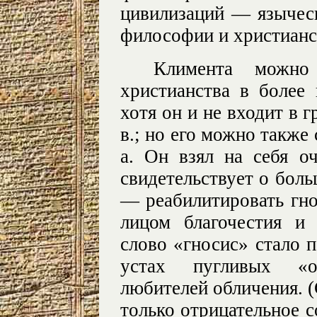
цивилизаций — языческ
философии и христианс
Климента можно
христианства в более
хотя он и не входит в г
в.; но его можно также 
а. Он взял на себя о
свидетельствует о боль
— реабилитировать гно
лицом благочестия и
слово «гносис» стало 
устах пугливых «о
любителей обличения. (С
только отрицательное со