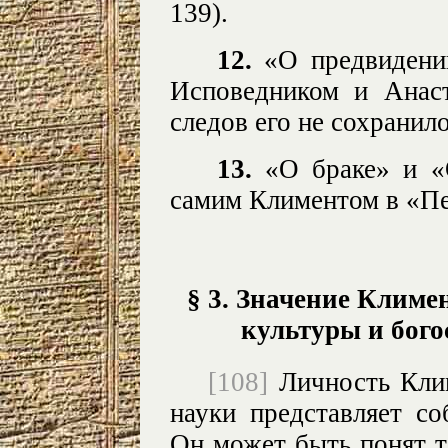
139).
12.
«О предвидении
Исповедником и Анас
следов его не сохранило
13.
«О браке» и «
самим Климентом в «Педаг
§ 3. Значение Климе
культуры и бог
[108]
Личность Клим
науки представляет с
Он может быть понят то