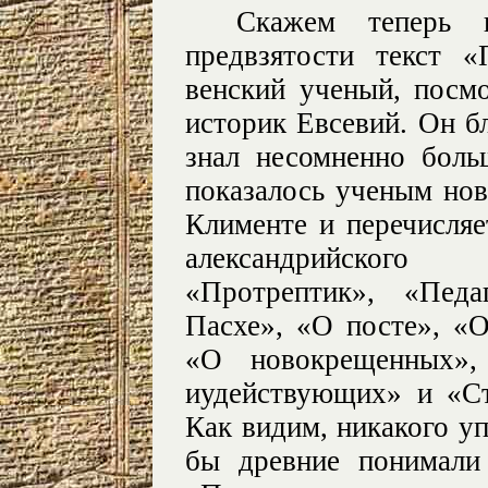
Скажем теперь 
предвзятости текст «
венский ученый, посм
историк Евсевий. Он б
знал несомненно бол
показалось ученым нов
Клименте и перечисляе
александрийского
«Протрептик», «Педа
Пасхе», «О посте», «
«О новокрещенных»,
иудействующих» и «Стр
Как видим, никакого у
бы древние понимал