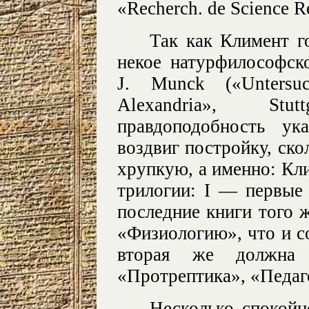
«Recherch. de Science Re
Так как Климент г
некое натурфилософско
J. Munck («Untersu
Alexandria», Stu
правдоподобность ук
воздвиг постройку, ско
хрупкую, а именно: Кл
трилогии: I — первые
последние книги того 
«Физиологию», что и с
вторая же должна
«Протрептика», «Педаг
Несколько спокойн