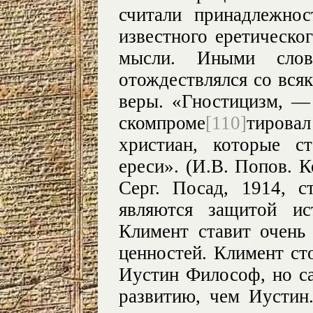
считали принадлежнос
известного еретическо
мысли. Иными слов
отождествлялся со вся
веры. «Гностицизм, —
скомпроме
[110]
тировал
христиан, которые с
ереси». (И.В. Попов. К
Серг. Посад, 1914, с
являются защитой ис
Климент ставит очень
ценностей. Климент сто
Иустин Философ, но с
развитию, чем Иустин