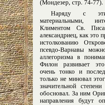
(Мондезер, стр. 74-77).
Наряду с эти
материальными, ин
Климентом Св. Пис
александриец, как это 
истолкованию Откро
псевдо-Варнавы можн
аллегоризма в понима
Филон развивает это
очень тонко и после
только не миновал этог
значительной степен
обосновал. За ним Ориг
направления будут оп