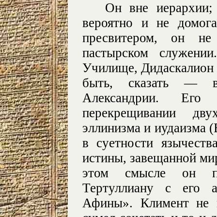
Он вне иерархии;
вероятно и не домог
пресвитером, он не
пастырском служени
Училище, Дидаскалион (
быть, сказать — в
Александрии. Его
перекрещивании дв
эллинизма и иудаизма (Б
в суетности язычеств
истины, завещанной ми
этом смысле он по
Тертуллиану с его а
Афины». Климент не п