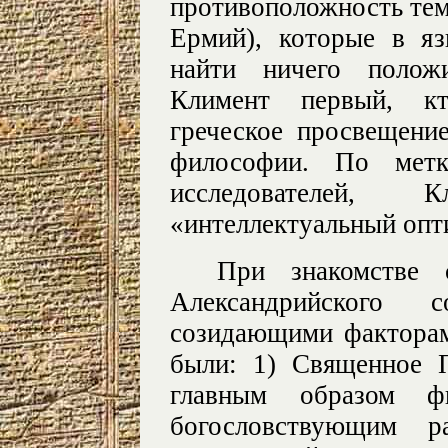
противоположность тем
Ермий), которые в я
найти ничего положи
Климент первый, кт
греческое просвещени
философии. По мет
исследователей,
«интеллектуальный опти
При знакомстве 
Александрийского 
созидающими факторам
были: 1) Священное П
главным образом фи
богословствующим р