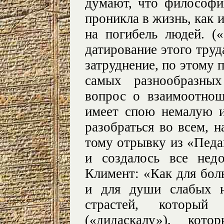
думают, что философия
проникла в жизнь, как и
на погибель людей. («
датирование этого тру
затруднение, по этому 
самых разнообразны
вопрос о взаимоотнош
имеет спою немалую 
разобраться во всем, н
тому отрывку из «Педаго
и создалось все нед
Климент: «Как для боль
и для души слабых н
страстей, которы
(«дидаскалу»), кот