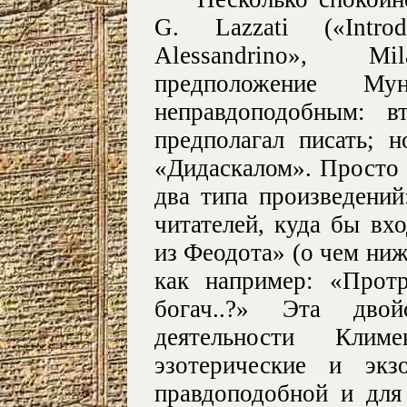
G. Lazzati («Intro
Alessandrino», M
предположение Му
неправдоподобным: в
предполагал писать; 
«Дидаскалом». Просто 
два типа произведений
читателей, куда бы в
из Феодота» (о чем ниж
как например: «Прот
богач..?» Эта двой
деятельности Кли
эзотерические и экз
правдоподобной и для