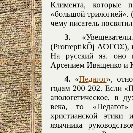
Климента, которые 
«большой трилогией». (B
чему писатель посвятил
3.
«Увещеватель
Protreptik
Õ
j
ΛΌΓΟΣ
(
),
На русский яз. оно 
Арсением Иващенко и 
4.
«
Педагог
», отн
годам 200-202. Если «
апологетическое, в д
века, то «Педагог»
христианской этики 
язычника руководств