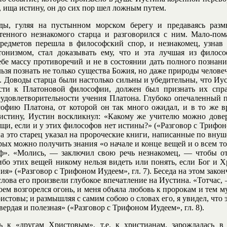
о, ища истину, он до сих пор шел ложным путем.
ды, гуляя на пустынном морском берегу и предаваясь раз
тенного незнакомого старца и разговорился с ним. Мало-пом
едметов перешла в философский спор, и незнакомец, узнав 
онизмом, стал доказывать ему, что и эта лучшая из филосо
ебе массу противоречий и не в состоянии дать полного познани
льзя познать не только существа Божия, но даже природы челов
я. Доводы старца были настолько сильны и убедительны, что Иус
сти к Платоновой философии, должен был признать их спра
еудовлетворительности учения Платона. Глубоко опечаленный 
офию Платона, от которой он так много ожидал, и в то же в
истину, Иустин воскликнул: «Какому же учителю можно довер
щи, если и у этих философов нет истины?» («Разговор с Трифон
 на это старец указал на пророческие книги, написанные по вн
рых можно получить знания «о начале и конце вещей и о всем т
ф». «Молись, — заключил свою речь незнакомец, — чтобы от
 ибо этих вещей никому нельзя видеть или понять, если Бог и Х
ия» («Разговор с Трифоном Иудеем», гл. 7). Беседа на этом закон
слова его произвели глубокое впечатление на Иустина. «Тотчас,
оем возгорелся огонь, и меня объяла любовь к пророкам и тем м
истовы; и размышляя с самим собою о словах его, я увидел, что
твердая и полезная» («Разговор с Трифоном Иудеем», гл. 8).
 к «другам Христовым», т.е. к христианам, зарождалась в