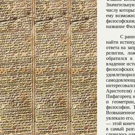
Значительную
числу которы
ему возможно
философским,
название Фил
С ранн
найти истину
ответа на зап
религии, ло
обратился к
владение ист
философски
удовлетворил
самодовлеюще
интересовал
Аристотеля) 
Пифагореец н
и геометрии
философии. Т
Возвышенное
увлекало его,
— этой конеч
в самый разг
случилось од