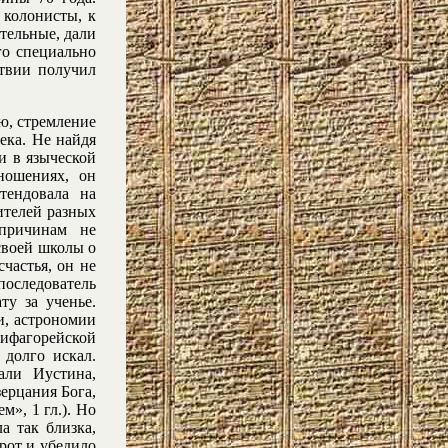
 колонисты, к
тельные, дали
го специально
ствии получил
ю, стремление
ека. Не найдя
ни в языческой
ношениях, он
тендовала на
ителей разных
причинам не
своей школы о
частья, он не
оследователь
ту за ученье.
и, астрономии
ифагорейской
 долго искал.
али Иустина,
зерцания Бога,
», 1 гл.). Но
а так близка,
рот и убедило