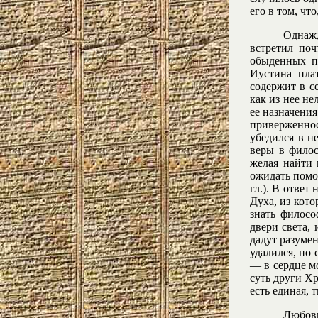
его в том, чт
Однаж
встретил поч
обыденных пр
Иустина плат
содержит в с
как из нее не
ее назначени
приверженно
убедился в н
веры в филос
желая найти 
ожидать помо
гл.). В ответ
Духа, из кото
знать филосо
двери света,
дадут разумен
удалился, но 
— в сердце м
суть други Хр
есть единая, 
Любовь