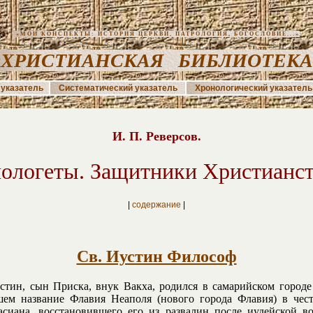
«МОИ КОНСПЕКТЫ: ИСТОРИЯ ЦЕРКВИ, ПАТРОЛОГИЯ, БОГОСЛОВИЕ...»
ХРИСТИАНСКАЯ БИБЛИОТЕК
указатель
Систематический указатель
Хронологический указатель
И. П. Реверсов.
ологеты. Защитники Христианст
|
содержание
|
Св. Иустин Философ
стин, сын Приска, внук Вакха, родился в самарийском городе
ем название Флавия Неаполя (нового города Флавия) в чест
сиана, восстановившего его из развалин после иудейской в