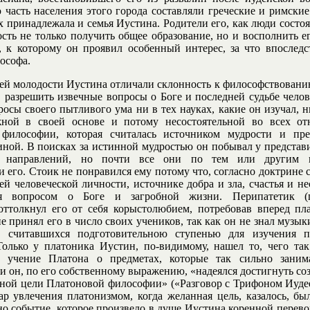
 часть населения этого города составляли греческие и римские
х принадлежала и семья Иустина. Родители его, как люди состоя
сть не только получить общее образование, но и восполнить е
 к которому он проявил особенный интерес, за что впослед
ософа.
ей молодости Иустина отличали склонность к философствовани
, разрешить извечные вопросы о Боге и последней судьбе челов
росы своего пытливого ума ни в тех науках, какие он изучал, 
жной в своей основе и потому несостоятельной во всех от
 философии, которая считалась источником мудрости и пре
иной. В поисках за истинной мудростью он побывал у представ
х направлений, но почти все они по тем или другим 
и его. Стоик не понравился ему потому что, согласно доктрине 
й человеческой личности, источнике добра и зла, счастья и нес
ся вопросом о Боге и загробной жизни. Перипатетик (п
оттолкнул его от себя корыстолюбием, потребовав вперед пла
е принял его в число своих учеников, так как он не знал музык
, считавшихся подготовительною ступенью для изучения п
олько у платоника Иустин, по-видимому, нашел то, чего так
 учение Платона о предметах, которые так сильно заним
 и он, по его собственному выражению, «надеялся достигнуть со
ной цели Платоновой философии» («Разговор с Трифоном Иудеем
ар увлечения платонизмом, когда желанная цель, казалось, был
но событие, которое произвело в душе Иустина коренной перево