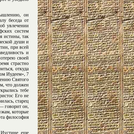
мышлению, он
алу беседа от
об увлечении
фских систем
я истины, так
еческой души и
тин, при всей
ведливость и
потерею своей
ремя страстно
иться, откуда
ом Иудеем», 7
ушению Святого
ом, что должен
крылись тебе
ристос Его не
чилась, старец
 — говорит он,
ужам, которые
 эта философия
 Иустине еще