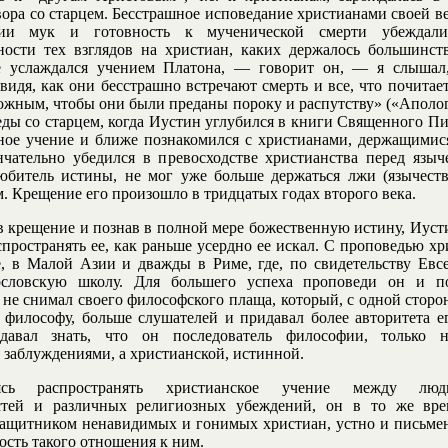
вора со старцем. Бесстрашное исповедание христианами своей ве
нии мук и готовность к мученической смерти убеждал
ности тех взглядов на христиан, каких держалось большинст
е услаждался учением Платона, — говорит он, — я слышал,
 видя, как они бесстрашно встречают смерть и все, что почитае
жным, чтобы они были преданы пороку и распутству» («Апология
еды со старцем, когда Иустин углубился в книги Священного Пи
ое учение и ближе познакомился с христианами, держащимис
нчательно убедился в превосходстве христианства перед языч
юбитель истины, не мог уже больше держаться лжи (язычеств
. Крещение его произошло в тридцатых годах второго века.
 крещение и познав в полной мере божественную истину, Иусти
спространять ее, как раньше усердно ее искал. С проповедью хр
, в Малой Азии и дважды в Риме, где, по свидетельству Евс
ословскую школу. Для большего успеха проповеди он и п
 не снимал своего философского плаща, который, с одной сторо
к философу, больше слушателей и придавал более авторитета ег
авал знать, что он последователь философии, только н
заблуждениями, а христианской, истинной.
ясь распространять христианское учение между лю
стей и различных религиозных убеждений, он в то же вре
ащитником ненавидимых и гонимых христиан, устно и письме
ость такого отношения к ним.