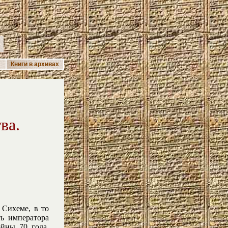
А
Книги в архивах
ва.
 Сихеме, в то
ь императора
ойны 70 года.