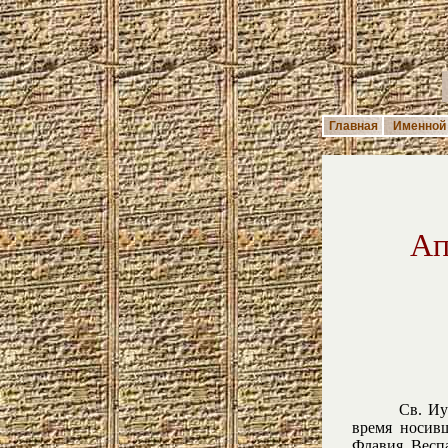
Главная
Именной 
Ап
Св. Иу
время носивш
Флавия Веспа