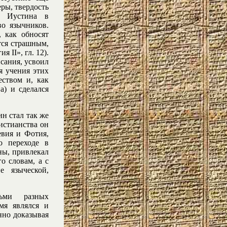
ры, твердость
и Иустина в
во язычников.
 как обносят
тся страшным,
 II», гл. 12).
сания, усвоил
я учения этих
еством и, как
а) и сделался
н стал так же
истианства он
евия и Фотия,
о переходе в
ны, привлекал
о словам, а с
е языческой,
дьми разных
мя являлся и
нно доказывая