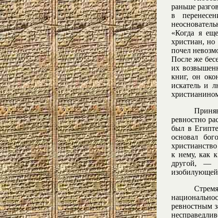
раньше разго
в перенесе
неоснователь
«Когда я ещ
христиан, но
почел невозмо
После же бес
их возвышенн
книг, он око
искатель и л
христианином
Приняв
ревностно ра
был в Египте
основал бог
христианство
к нему, как 
другой, — д
изобилующей 
Стрем
национально
ревностным з
несправедлив