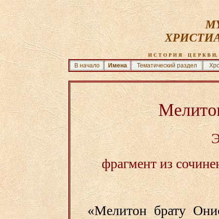
MY
ХРИСТИ
И С Т О Р И Я    Ц Е Р К В И, 
В начало
Имена
Тематический раздел
Хро
Мелито
фрагмент из сочине
«Мелитон брату Они