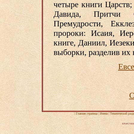
четыре книги Царств
Давида, Притчи 
Премудрости, Еккле
пророки: Исаия, Иер
книге, Даниил, Иезеки
выборки, разделив их 
Евсе
О
|
Главная страница
|
Имена
|
Тематический разд
ХРИСТИА