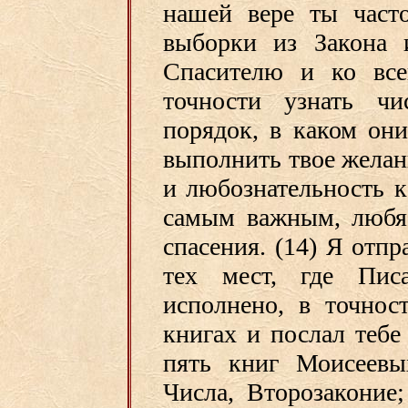
нашей вере ты часто
выборки из Закона 
Спасителю и ко все
точности узнать чи
порядок, в каком он
выполнить твое желани
и любознательность к
самым важным, любя 
спасения. (14) Я отп
тех мест, где Пис
исполнено, в точнос
книгах и послал тебе
пять книг Моисеевы
Числа, Второзаконие