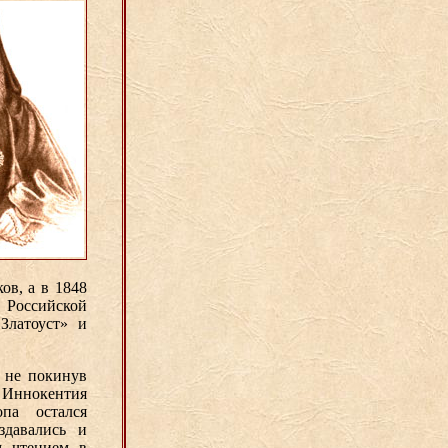
ов, а в 1848
 Российской
Златоуст» и
 не покинув
 Иннокентия
опа остался
здавались и
м чтением в