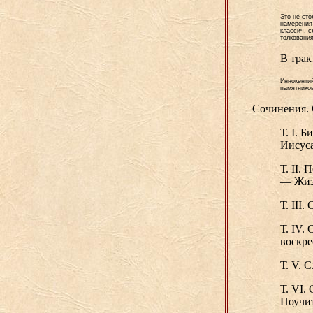
Это не сто
намерения 
классич. 
толкования
В трак
Иннокентий
памятников
Сочинения. С
Т. I. 
Иисуса
Т. II.
— Жиз
Т. III
Т. IV.
воскре
Т. V. 
Т. VI.
Поучит