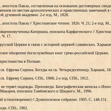
в. апостола Павла, составленная на основании достоверных свиде
ением по местам археологических и нравственных замечаний в 
й духовной академии. 2-е изд. М., 1828.
. апостола Павла // Христианское чтение. 1826. Ч. 21; 2-е изд. М.,
вященномученика Киприана, епископа Карфагенского // Христиа
 Ч. 17.
русской Церкви в связи с историей церквей славянских. Харьков
еское обозрение богослужебных книг греко-российской Церкви.
 христианства в Польше.
 св. Ефрема Сирина. Беседы на св. Четыредесятницу. Харьков, 18
св. Ефрему Сирину. СПб,. 1908; 2-е изд. СПб., 1912.
а не теряет надежды. Проповеди. Биографическая записка о Инн
Макария, епископа Тамбовского и Шацкого. М., 1996.
й (стихотворение) // Душеполезное собрание. 1905. С. 148-151.
еди. СПб., 1902.