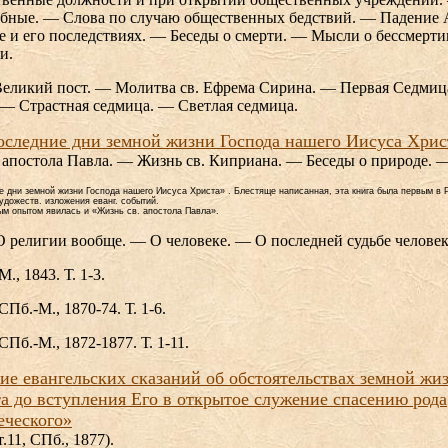
обные. — Слова по случаю общественных бедствий. — Падение
е и его последствиях. — Беседы о смерти. — Мысли о бессмерт
и.
 Великий пост. — Молитва св. Ефрема Сирина. — Первая Седмиц
 — Страстная седмица. — Светлая седмица.
оследние дни земной жизни Господа нашего Иисуса Хрис
апостола Павла. — Жизнь св. Киприана. — Беседы о природе. 
е дни земной жизни Господа нашего Иисуса Христа» . Блестяще написанная, эта книга была первым в 
удожеств. изложения еванг. событий.
ым опытом явилась и «Жизнь св. апостола Павла».
 О религии вообще. — О человеке. — О последней судьбе человек
., 1843. Т. 1-3.
Пб.-М., 1870-74. Т. 1-6.
Пб.-М., 1872-1877. Т. 1-11.
ие евангельских сказаний об обстоятельствах земной жи
а до вступления Его в открытое служение спасению рода
еческого»
т.11, СПб., 1877).