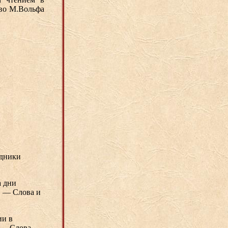
тво М.Вольфа
здники
а дни
. — Слова и
ии в
 — Слова