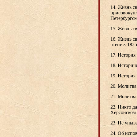
14. Жизнь с
присовокупл
Петербургско
15. Жизнь св
16. Жизнь с
чтение. 1825.
17. История 
18. Историч
19. История
20. Молитва
21. Молитва 
22. Никто д
Херсонском 
23. Не уныва
24. Об испов