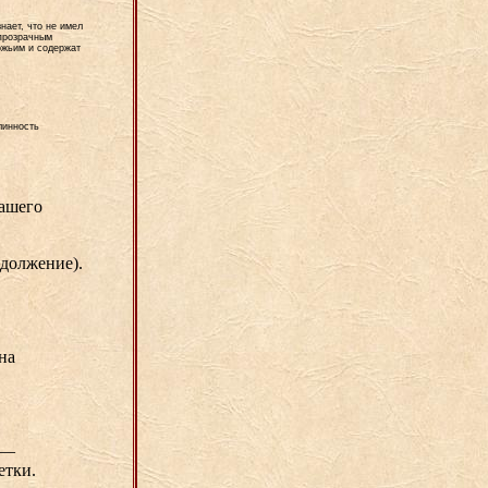
нает, что не имел
 прозрачным
ожьим и содержат
линность
нашего
одолжение).
на
 —
етки.