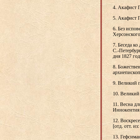
4. Акафист 
5. Акафист 
6. Без испо
Херсонского.
7. Беседа к
С.-Петербур
дня 1827 год
8. Божестве
архиепископ
9. Великий 
10. Великий 
11. Весна д
Иннокентия 
12. Воскрес
[отд. отт. из
13. Гефсима