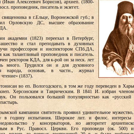
й
(Иван Алексеевич Борисов), архиеп. (1800-
авосл. проповедник, писатель и экзегет.
е священника в г.Ельце, Воронежской губ.; в
чил Орловскую ДС, высшее образование
КДА.
ии академии (1823) переехал в Петербург,
ашество и стал преподавать в духовных
дучи профессором и инспектором СПб.ДА,
я как талантливый проповедник и писатель.
ачен ректором КДА, для к-рой он за неск. лет
нь много. Трудился он и для духовного
ия народа, основав, в частн., журнал
 чтение» (1837).
тонисан во еп. Вологодского, в том же году переведен в Харьк
рхиеп. Херсонским и Таврическим. В 1841 И. избран членом
аук. Он пользовался большой популярностью как «русский 
пастырь.
рымской кампании святитель проявил удивительное мужество,
у в годину испытания. Широкие лит. и филос. интересы
едовольство у консерваторов, но авторитет архиеписк
мым в Рус. Правосл. Церкви. Его проповеди (ок. 500) и
лись вплоть до первых десятилетий 20 в. и были любимы