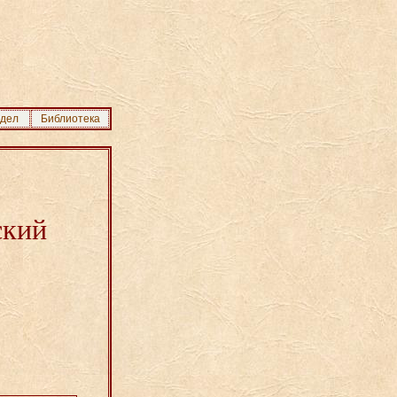
здел
Библиотека
ский