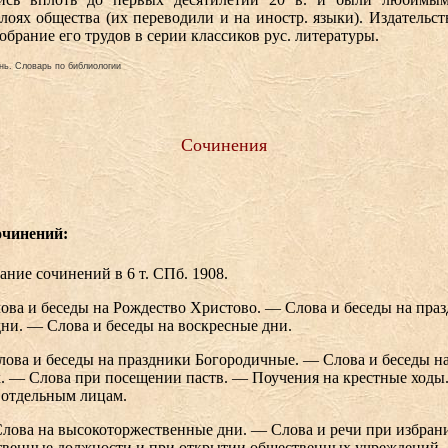
лоях общества (их переводили и на иностр. языки). Издательс
обрание его трудов в серии классиков рус. литературы.
нь. Словарь по библиологии
Сочинения
очинений:
ание сочинений в 6 т. СПб. 1908.
Слова и беседы на Рождество Христово. — Слова и беседы на пра
ни. — Слова и беседы на воскресные дни.
 Слова и беседы на праздники Богородичные. — Слова и беседы н
. — Слова при посещении паств. — Поучения на крестные ходы
 отдельным лицам.
. Слова на высокоторжественные дни. — Слова и речи при избран
твенные должности и при открытии общественных учреждений.