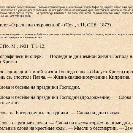
лько связное повествование, сколько комментарий к начальным главам Мф и Лк, однако автор сам приз
«пускаться в ученые исследования». Книга рассчитана на широкий круг читателей и написана тем же
слогом, что и прочие труды. Его проповеди являются, по большей части, размышлениями над Словом Б
 ко мн. местам Писания.
тате «О религии откровенной» (Соч., т.11, СПб., 1877)
 касался правосл. учения о Библии и указывал на необходимость библ. критики, к-рая исследует «под
 и достоверность свидетельств».
Пб.-М., 1901. Т. 1-12.
Биографический очерк. — Последние дни земной жизни Господа 
 Христа.
 Последние дни земной жизни Господа нашего Иисуса Христа (пр
нь св. апостола Павла. — Жизнь священномученика Киприана.
. Слова и беседы на праздники Господни.
 Слова и беседы на праздники Господни (продолжение). — Слова 
сные дни.
Слова на Богородичные праздники. — Слова на дни святых.
 Слова на разные случаи. — Слова на высокоторжественные дни.
ельные слова на крестные ходы. — Мысли о бессмертии. — Зам