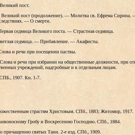
. Великий пост.
I. Великий пост (продолжение). — Молитва св. Ефрема Сирина. 
следствиях. — О смерти.
 Первая седмица Великого поста. — Страстная седмица.
Светлая седмица. — Прибавление. — Акафисты.
 Слова и речи при посещении паствы.
. Слова и речи при избрании на общественные должности, при о
венных учреждений, надгробные и к отдельным лицам.
ПБ., 1907. Кн. 1-7.
божественным страстям Христовым. СПб., 1883; Житомир, 1917.
живоносному Гробу и Воскресению Господню. СПб., 1884.
ко причащению святых Таин. 2-е изд. СПб., 1909.