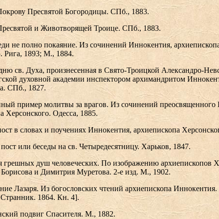
Покрову Пресвятой Богородицы. СПб., 1883.
Пресвятой и Животворящей Троице. СПб., 1883.
веди не полно покаяние. Из сочинений Иннокентия, архиепископ
 Рига, 1893; М., 1884.
о дню св. Духа, произнесенная в Свято-Троицкой Александро-Нев
гской духовной академии инспектором архимандритом Иннокен
а. СПб., 1827.
нный пример молитвы за врагов. Из сочинений преосвященного
а Херсонского. Одесса, 1885.
пост в словах и поучениях Иннокентия, архиепископа Херсонского
пост или беседы на св. Четыредесятницу. Харьков, 1847.
ля грешных душ человеческих. По изображению архиепископов 
Борисова и Димитрия Муретова. 2-е изд. М., 1902.
ение Лазаря. Из богословских чтений архиепископа Иннокентия. 
: Странник. 1864. Кн. 4].
нский подвиг Спасителя. М., 1882.