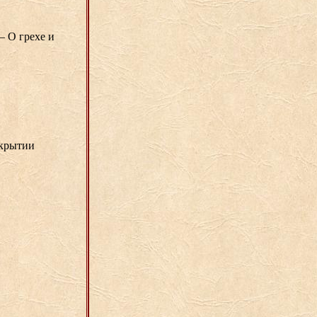
— О грехе и
ткрытии