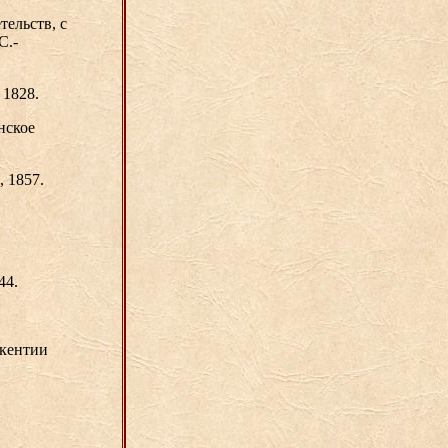
тельств, с
С.-
 1828.
нское
, 1857.
44.
окентии