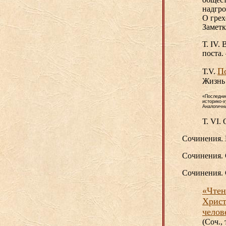
надгр
О грех
Заметк
Т. IV.
поста.
П
Т.V.
Жизнь 
«Последни
историко-х
Аналогичн
Т. VI.
Сочинения. М
Сочинения. С
Сочинения. С
«Чтен
Христ
челов
(Соч., 