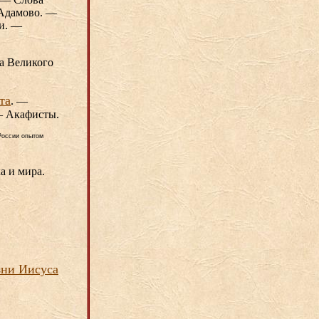
 Адамово. —
ии. —
а Великого
та
. —
— Акафисты.
России опытом
а и мира.
зни Иисуса