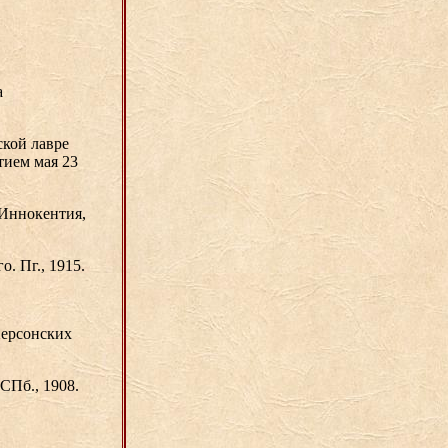
а
ской лавре
тием мая 23
 Иннокентия,
. Пг., 1915.
Херсонских
СПб., 1908.