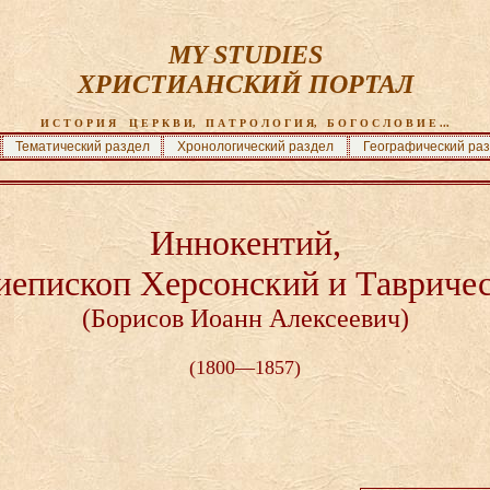
MY STUDIES
ХРИСТИАНСКИЙ ПОРТАЛ
И С Т О Р И Я    Ц Е Р К В И,   П А Т Р О Л О Г И Я,   Б О Г О С Л О В И Е ...
Тематический раздел
Хронологический раздел
Географический ра
Иннокентий,
иепископ Херсонский и Тавриче
(Борисов Иоанн Алексеевич)
(1800—1857)