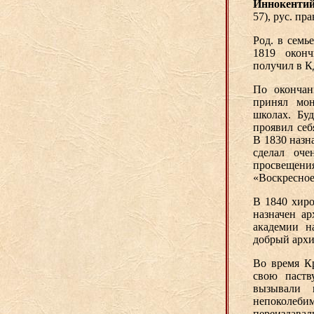
Иннокенти
57), рус. пр
Род. в семь
1819 окон
получил в 
По окончан
принял мон
школах. Бу
проявил себ
В 1830 назн
сделал оче
просвещен
«Воскресное
В 1840 хиро
назначен а
академии н
добрый архи
Во время К
свою паств
вызывали н
непоколеби
переиздава