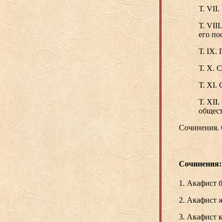
Т. VII
Т. VII
его по
Т. IX.
Т. X. 
Т. XI.
Т. XII
общест
Сочинения. С
Сочинения:
1. Акафист 
2. Акафист 
3. Акафист 