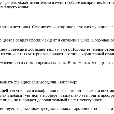
дая деталь может значительно изменить общее восприятие. В эт
ем вашего жилья.
лении лестницы. Стремитесь к созданию не только функциональ
о цветов создает броский акцент и ощущение шика. Подобные р
ием древесины добавляет тепла и уюта. Подберите тёплые оттен
 из уникальных материалов придаст лестнице характерный стиль
мещения, его стиля и предназначения. Возможно, вам понравитс
ыполнять функциональные задачи. Например:
ицей для установки шкафов или полок, что позволит вам оптими
упени добавит уютной атмосферы и визуально увеличить простра
т шаги, но и придаст дополнительный цвет и текстурность.
ветствует современным трендам, создавая гармонию с остальным