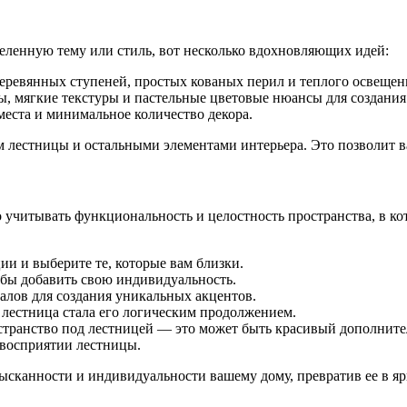
деленную тему или стиль, вот несколько вдохновляющих идей:
еревянных ступеней, простых кованых перил и теплого освещен
ы, мягкие текстуры и пастельные цветовые нюансы для создани
еста и минимальное количество декора.
 лестницы и остальными элементами интерьера. Это позволит в
 учитывать функциональность и целостность пространства, в кот
и и выберите те, которые вам близки.
обы добавить свою индивидуальность.
лов для создания уникальных акцентов.
лестница стала его логическим продолжением.
странство под лестницей — это может быть красивый дополните
 восприятии лестницы.
сканности и индивидуальности вашему дому, превратив ее в ярк