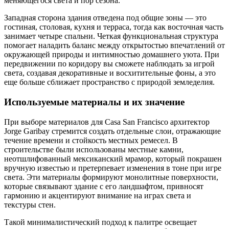
меняющегося света и пор сезона.
Западная сторона здания отведена под общие зоны — это
гостиная, столовая, кухня и терраса, тогда как восточная часть
занимает четыре спальни. Четкая функциональная структура
помогает наладить баланс между открытостью впечатлений от
окружающей природы и интимностью домашнего уюта. При
передвижении по коридору вы сможете наблюдать за игрой
света, создавая декоративные и восхитительные фоны, а это
еще больше сближает пространство с природой земледелия.
Используемые материалы и их значение
При выборе материалов для Casa San Francisco архитектор
Jorge Garibay стремится создать отдельные слои, отражающие
течение времени и стойкость местных ремесел. В
строительстве были использованы местные камни,
неотшлифованный мексиканский мрамор, который покрашен
вручную известью и претерпевает изменения в тоне при игре
света. Эти материалы формируют монолитные поверхности,
которые связывают здание с его ландшафтом, привносят
гармонию и акцентируют внимание на играх света и
текстуры стен.
Такой минималистический подход к палитре освещает