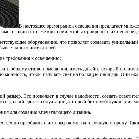
В настоящее время рынок освещения предлагает множес
 имеют один и тот же критерий, чтобы прикрепить их непосредс
етствующее оборудование, что позволяет создавать уникальный 
 бывает много посетителей.
ие требования к освещению:
вать общему стилю помещения, иметь дизайн, который полност
ю мощность, чтобы излучать свет на большую площадь. Они ок
 размер. Это позволяет, в случае надобности, создать осветите
 и долгий срок эксплуатации, который без техобслуживания мож
ния для создания впечатляющего дизайна.
ественно преобразить интерьер комнаты в лучшую сторону. Таки
как такое освещение в жилище создаёт лишнюю формальность. Э