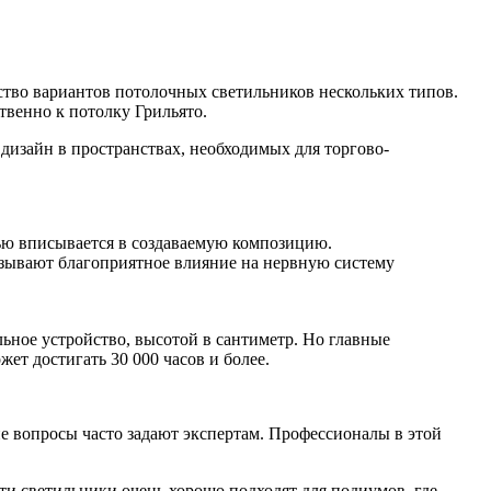
тво вариантов потолочных светильников нескольких типов.
твенно к потолку Грильято.
дизайн в пространствах, необходимых для торгово-
ью вписывается в создаваемую композицию.
азывают благоприятное влияние на нервную систему
льное устройство, высотой в сантиметр. Но главные
ет достигать 30 000 часов и более.
е вопросы часто задают экспертам. Профессионалы в этой
ти светильники очень хорошо подходят для подиумов, где