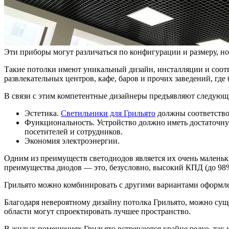
Эти приборы могут различаться по конфигурации и размеру, но
Такие потолки имеют уникальный дизайн, инсталляции и соотв
развлекательных центров, кафе, баров и прочих заведений, где
В связи с этим компетентные дизайнеры предъявляют следующ
Эстетика.
Светильники для Грильято
должны соответство
Функциональность. Устройство должно иметь достаточну
посетителей и сотрудников.
Экономия электроэнергии.
Одним из преимуществ светодиодов является их очень маленький
преимущества диодов — это, безусловно, высокий КПД (до 98%)
Грильято можно комбинировать с другими вариантами оформле
Благодаря невероятному дизайну потолка Грильято, можно сущ
области могут спроектировать лучшее пространство.
В жилых помещениях Грильято встречаются крайне редко, так 