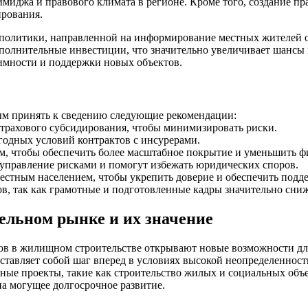
иджа и правового климата в регионе. Кроме того, создание пр
ирования.
политики, направленной на информирование местных жителей о
ополнительные инвестиции, что значительно увеличивает шансы
имности и поддержки новых объектов.
ным принять к сведению следующие рекомендации:
страхового субсидирования, чтобы минимизировать риски.
годных условий контрактов с инсурерами.
м, чтобы обеспечить более масштабное покрытие и уменьшить ф
 управление рисками и помогут избежать юридических споров.
естным населением, чтобы укрепить доверие и обеспечить подд
в, так как грамотные и подготовленные кадры значительно сни
ельном рынке и их значение
сков в жилищном строительстве открывают новые возможности дл
ставляет собой шаг вперед в условиях высокой неопределеннос
ные проекты, такие как строительство жилых и социальных объе
на могущее долгосрочное развитие.