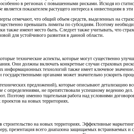
 особенно в регионах с повышенными рисками. Исходя из статис
бе является показателем растущего интереса к инвестициям в эти
перты отмечают, что общий объем средств, выделенных на стра
существенно превышать лимиты по субсидиям. Поэтому необходи
ски также имеют место быть. Следует также учитывать, что стр
новой для устойчивого развития в данной области.
которые технические аспекты, которые могут существенно улуч
вания. Они должны включать конкретные случаи страховых риско
х информационных технологий также имеет ключевое значение.
государственными органами может значительно ускорить проце
 (технических предложений), которые описывают детализацию в
е с определениями, не препятствовали успешному ведению дел.
ают. Поэтому именно тщательная работа над условиями договор
 проектов на новых территориях.
в строительство на новых территориях. Эффективные маркетин
меру, презентация всего диапазона защищаемых встраиваемых и