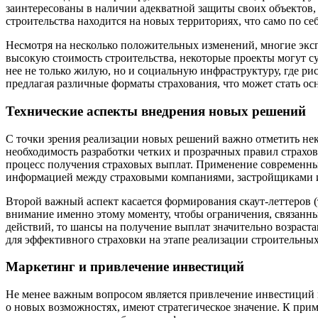
заинтересованы в наличии адекватной защиты своих объектов,
строительства находится на новых территориях, что само по се
Несмотря на несколько положительных изменений, многие экс
высокую стоимость строительства, некоторые проекты могут 
нее не только жилую, но и социальную инфраструктуру, где ри
предлагая различные форматы страхования, что может стать ос
Технические аспекты внедрения новых решений
С точки зрения реализации новых решений важно отметить не
необходимость разработки четких и прозрачных правил страхо
процесс получения страховых выплат. Применение современны
информацией между страховыми компаниями, застройщиками и 
Второй важный аспект касается формирования скаут-леттеров
внимание именно этому моменту, чтобы ограничения, связанны
действий, то шансы на получение выплат значительно возраст
для эффективного страховки на этапе реализации строительных
Маркетинг и привлечение инвестиций
Не менее важным вопросом является привлечение инвестиций 
о новых возможностях, имеют стратегическое значение. К при