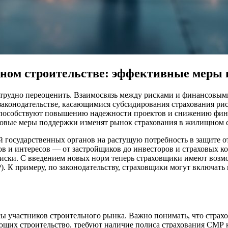
ном строительстве: эффективные меры
 трудно переоценить. Взаимосвязь между рисками и финансовыми
законодательстве, касающимися субсидирования страхования ри
способствуют повышению надежности проектов и снижению финан
новые меры поддержки изменят рынок страхования в жилищном с
 государственных органов на растущую потребность в защите о
ов и интересов — от застройщиков до инвесторов и страховых ко
риски. С введением новых норм теперь страховщики имеют воз
. К примеру, по законодательству, страховщики могут включать
ы участников строительного рынка. Важно понимать, что страх
щих строительство, требуют наличие полиса страхования СМР к