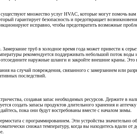
 существуют множество услуг HVAC, которые могут помочь вам п
 который гарантирует безопасность и предотвращает возникнове
функционируют исправно, чтобы предотвратить возможные пробл
 Замерзание труб в холодное время года может привести к серь
температуры рекомендуется поддерживать небольшой поток воды и
в отсоедините наружные шланги и закройте внешние краны. Это
ания на случай повреждения, связанного с замерзанием или разр
гативных последствий.
тричества, создавая запас необходимых ресурсов. Держите в н
дуется создать запасы продуктов длительного хранения и апте
дайтесь, пока они будут востребованы вместе с началом зимы.
термостата с программированием. Эти устройства значительно о
томатически снижал температуру, когда вы находитесь вдали от 
е.