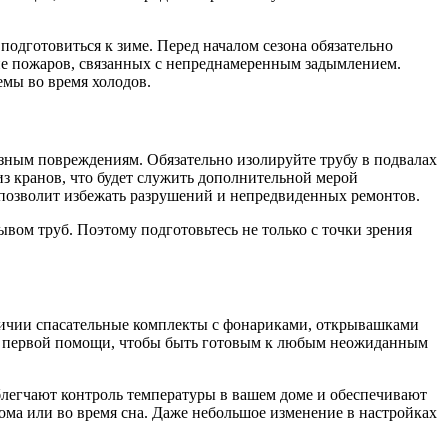
одготовиться к зиме. Перед началом сезона обязательно
ние пожаров, связанных с непреднамеренным задымлением.
емы во время холодов.
езным повреждениям. Обязательно изолируйте трубу в подвалах
з кранов, что будет служить дополнительной мерой
 позволит избежать разрушений и непредвиденных ремонтов.
ывом труб. Поэтому подготовьтесь не только с точки зрения
аличии спасательные комплекты с фонариками, открывашками
чку первой помощи, чтобы быть готовым к любым неожиданным
блегчают контроль температуры в вашем доме и обеспечивают
дома или во время сна. Даже небольшое изменение в настройках