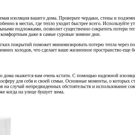
мая изоляция вашего дома. Проверьте чердаки, стены и подзем
бенно в местах, где тепло уходит быстрее всего. Используйте 
льными подложками, позволит существенно сократить потери те
е комфортным даже в самые суровые зимние дни.
мягких покрытий поможет минимизировать потерю тепла через п
зимних холодов, что сделает ваше жизненное пространство еще 
го дома окажется вам очень кстати. С помощью надежной изоля
осферу для себя и своей семьи. Основные моменты, о которых с
сов на случай непредвиденных обстоятельств и использование с
же когда на улице бушует зима.