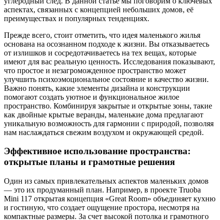
углеродный след. В данной статье мы поговорим о ключевых
аспектах, связанных с концепцией небольших домов, её
преимуществах и популярных тенденциях.
Прежде всего, стоит отметить, что идея маленького жилья
основана на осознанном подходе к жизни. Вы отказываетесь
от излишков и сосредотачиваетесь на тех вещах, которые
имеют для вас реальную ценность. Исследования показывают,
что простое и незагроможденное пространство может
улучшить психоэмоциональное состояние и качество жизни.
Важно понять, какие элементы дизайна и конструкции
помогают создать уютное и функциональное жилое
пространство. Комбинируя закрытые и открытые зоны, такие
как двойные крытые веранды, маленькие дома предлагают
уникальную возможность для гармонии с природой, позволяя
нам наслаждаться свежим воздухом и окружающей средой.
Эффективное использование пространства:
открытые планы и грамотные решения
Один из самых привлекательных аспектов маленьких домов
— это их продуманный план. Например, в проекте Truoba
Mini 117 открытая концепция «Great Room» объединяет кухню
и гостиную, что создает ощущение простора, несмотря на
компактные размеры. За счет высокой потолка и грамотного