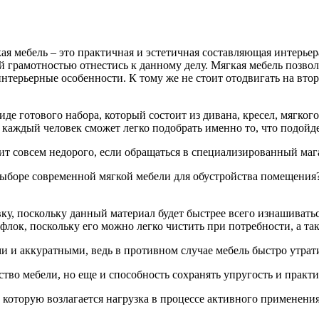
ая мебель – это практичная и эстетичная составляющая интерьер
й грамотностью отнестись к данному делу.
Мягкая мебель позвол
терьерные особенности. К тому же не стоит отодвигать на втор
де готового набора, который состоит из дивана, кресел, мягког
 каждый человек сможет легко подобрать именно то, что подойд
оит совсем недорого, если обращаться в специализированный маг
 выборе современной мягкой мебели для обустройства помещен
ку, поскольку данный материал будет быстрее всего изнашиватьс
флок, поскольку его можно легко чистить при потребности, а т
 и аккуратными, ведь в противном случае мебель быстро утрат
обство мебели, но еще и способность сохранять упругость и пра
а которую возлагается нагрузка в процессе активного применения