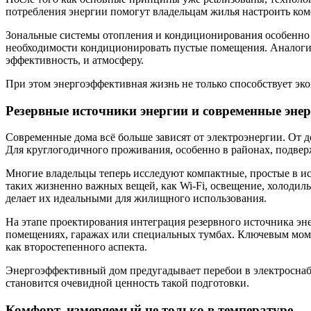
потребления энергии помогут владельцам жилья настроить комф
Зональные системы отопления и кондиционирования особенно 
необходимости кондиционировать пустые помещения. Аналогичн
эффективность, и атмосферу.
При этом энергоэффективная жизнь не только способствует эко
Резервные источники энергии и современные эне
Современные дома всё больше зависят от электроэнергии. От
Для круглогодичного проживания, особенно в районах, подвер
Многие владельцы теперь исследуют компактные, простые в ис
таких жизненно важных вещей, как Wi-Fi, освещение, холодиль
делает их идеальными для жилищного использования.
На этапе проектирования интеграция резервного источника эн
помещениях, гаражах или специальных тумбах. Ключевым момен
как второстепенного аспекта.
Энергоэффективный дом предугадывает перебои в электроснабж
становится очевидной ценность такой подготовки.
Комфорт, измеряемый не только в температуре