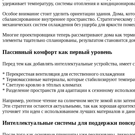
удерживает температуру, системы отопления и кондиционирова
Особое внимание стоит уделить ориентации здания. Дома, кот
сбалансированное внутреннее пространство. Стратегическому 
механических систем охлаждения без ущерба для яркости поме
Многие проектировщики теперь рассматривают дома как термич
элементы тщательно спланированы, результатом становится дом
Пассивный комфорт как первый уровень
Перед тем как добавлять интеллектуальные устройства, имеет 
* Перекрестная вентиляция для естественного охлаждения
* Термомассивные материалы, которые стабилизируют темпера
* Светлую кровлю в тёплых климатах
* Разделение пространств для адаптации к сезонному использ
Например, уютное чтение на солнечном месте зимой или затенё
Эти стратегии остаются актуальными, так как хорошая архитек
уточняет эти идеи с использованием лучших материалов и дан
Интеллектуальные системы для поддержки повсе
После того как основные принципы уже реализованы, техноло