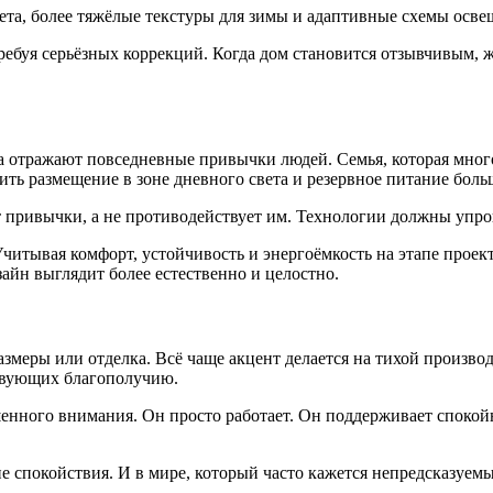
ета, более тяжёлые текстуры для зимы и адаптивные схемы осве
ебуя серьёзных коррекций. Когда дом становится отзывчивым, ж
 отражают повседневные привычки людей. Семья, которая много 
ить размещение в зоне дневного света и резервное питание боль
 привычки, а не противодействует им. Технологии должны упрощ
читывая комфорт, устойчивость и энергоёмкость на этапе проект
айн выглядит более естественно и целостно.
азмеры или отделка. Всё чаще акцент делается на тихой произво
твующих благополучию.
енного внимания. Он просто работает. Он поддерживает спокой
е спокойствия. И в мире, который часто кажется непредсказуем