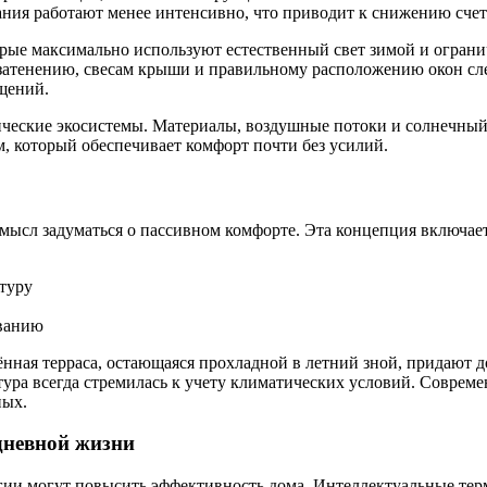
ния работают менее интенсивно, что приводит к снижению счет
орые максимально используют естественный свет зимой и огран
затенению, свесам крыши и правильному расположению окон сле
щений.
еские экосистемы. Материалы, воздушные потоки и солнечный с
, который обеспечивает комфорт почти без усилий.
смысл задуматься о пассивном комфорте. Эта концепция включает
туру
ованию
нная терраса, остающаяся прохладной в летний зной, придают д
тура всегда стремилась к учету климатических условий. Соврем
ных.
дневной жизни
гии могут повысить эффективность дома. Интеллектуальные те