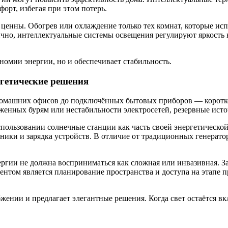
орт, избегая при этом потерь.
ценны. Обогрев или охлаждение только тех комнат, которые ис
о, интеллектуальные системы освещения регулируют яркость в 
номии энергии, но и обеспечивает стабильность.
ргетические решения
 домашних офисов до подключённых бытовых приборов — коротк
женных бурям или нестабильности электросетей, резервные ист
пользовании солнечные станции как часть своей энергетической
ники и зарядка устройств. В отличие от традиционных генератор
ергии не должна восприниматься как сложная или инвазивная. 
том является планирование пространства и доступа на этапе п
ении и предлагает элегантные решения. Когда свет остаётся в