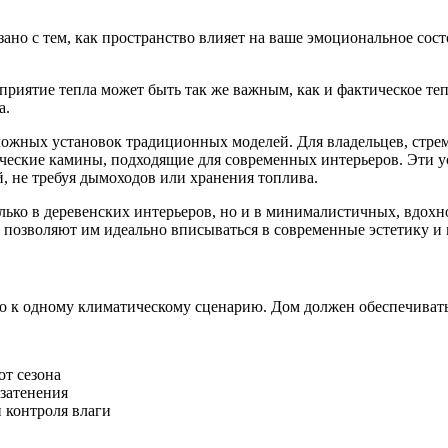
язано с тем, как пространство влияет на ваше эмоциональное сос
осприятие тепла может быть так же важным, как и фактическое 
а.
жных установок традиционных моделей. Для владельцев, стремящ
ческие камины, подходящие для современных интерьеров. Эти у
й, не требуя дымоходов или хранения топлива.
олько в деревенских интерьеров, но и в минималистичных, вдо
позволяют им идеально вписываться в современные эстетику и 
о к одному климатическому сценарию. Дом должен обеспечивать
от сезона
затенения
 контроля влаги