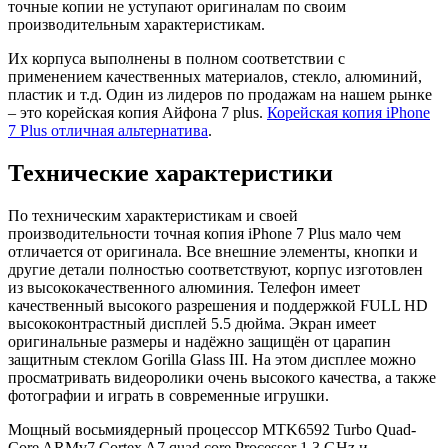
точные копии не уступают оригиналам по своим
производительным характеристикам.
Их корпуса выполнены в полном соответствии с
применением качественных материалов, стекло, алюминий,
пластик и т.д. Один из лидеров по продажам на нашем рынке
– это корейская копия Айфона 7 plus.
Корейская копия iPhone
7 Plus отличная альтернатива
.
Технические характеристики
По техническим характеристикам и своей
производительности точная копия iPhone 7 Plus мало чем
отличается от оригинала. Все внешние элементы, кнопки и
другие детали полностью соответствуют, корпус изготовлен
из высококачественного алюминия. Телефон имеет
качественный высокого разрешения и поддержкой FULL HD
высококонтрастный дисплей 5.5 дюйма. Экран имеет
оригинальные размеры и надёжно защищён от царапин
защитным стеклом Gorilla Glass III. На этом дисплее можно
просматривать видеоролики очень высокого качества, а также
фотографии и играть в современные игрушки.
Мощный восьмиядерный процессор MTK6592 Turbo Quad-
Core ARMv7 Cortex A7 quad core Processor 1,3 GHz и