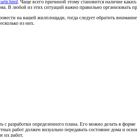
artir.html
. Чаще всего причиной этому становится наличие каки
ома. В любой из этих ситуаций важно правильно организовать пр
ровести на вашей жилплощади, тогда следует обратить внимание 
есколько из них.
ь с разработки определенного плана. Его можно делать в форме
тных работ должен визуально передавать состояние дома и основ
е их работ.