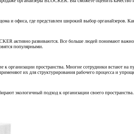
 продаже органайзеры BLOCKER. Вы сможете оценить качество и
ома и офиса, где представлен широкий выбор органайзеров. Ка
 активно развиваются. Все больше людей понимают важность 
овятся популярными.
е к организации пространства. Многие сотрудники встают на п
меняют их для структурирования рабочего процесса и упроще
бирают экологичный подход к организации своего пространства