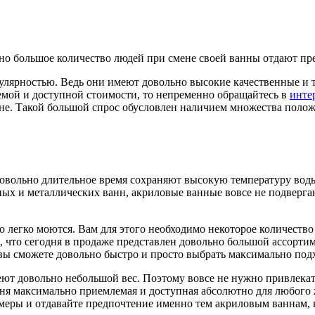
но большое количество людей при смене своей ванны отдают п
лярностью. Ведь они имеют довольно высокие качественные и т
емой и доступной стоимости, то непременно обращайтесь в
инте
ане. Такой большой спрос обусловлен наличием множества поло
довольно длительное время сохраняют высокую температуру воды.
нных и металлических ванн, акриловые ванные вовсе не подверг
но легко моются. Вам для этого необходимо некоторое количеств
ом, что сегодня в продаже представлен довольно большой ассорт
 вы сможете довольно быстро и просто выбрать максимально под
меют довольно небольшой вес. Поэтому вовсе не нужно привлека
ня максимально приемлемая и доступная абсолютно для любого 
змеры и отдавайте предпочтение именно тем акриловым ваннам,