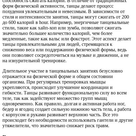
способность сжигать калории. В отличие от традиционных
форм физической активности, танцы делают процесс
похудения увлекательным и невесомым. В зависимости от
стиля и интенсивности занятия, танцы могут сжигать от 200
до 600 калорий в hour. Например, энергичные танцевальные
стили, такие как хайп-хоп или зумба, позволяют сжигать
значительно большее количество калорий, чем более
медленные, такие как вальс или фокстрот. Этот аспект делает
танцы привлекательными для людей, стремящихся к
снижению веса или поддержанию физической формы, ведь
они позволяют сосредоточиться на музыке и движении, а не
на изнурительной тренировке.
Длительное участие в танцевальных занятиях безусловно
отражается на физической форме и общем состоянии
организма. При регулярных тренировках мышцы
укрепляются, происходит улучшение координации и
гибкости. Танцы развивают функциональную силу во всем
теле, так как задействуют множество групп мышц
одновременно. Как правило, долгая и активная работа ног,
бедер и ягодиц создает сильную нижнюю часть тела, а работа
с корпусом и руками развивает верхнюю часть. Все это
происходит без необходимости использовать гантели и другие
утяжелители, что значительно снижает риск травм.