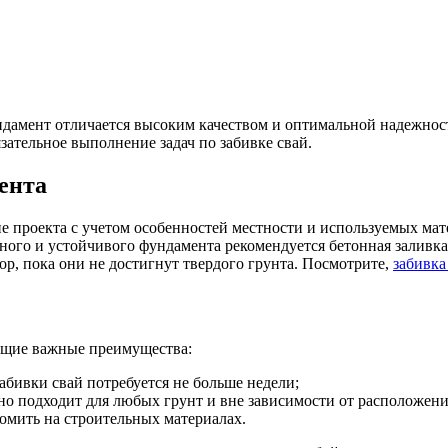
дамент отличается высоким качеством и оптимальной надежно
зательное выполнение задач по забивке свай.
ента
ие проекта с учетом особенностей местности и используемых ма
жного и устойчивого фундамента рекомендуется бетонная залив
ор, пока они не достигнут твердого грунта. Посмотрите,
забивка
ющие важные преимущества:
забивки свай потребуется не больше недели;
ьно подходит для любых грунт и вне зависимости от расположен
омить на строительных материалах.