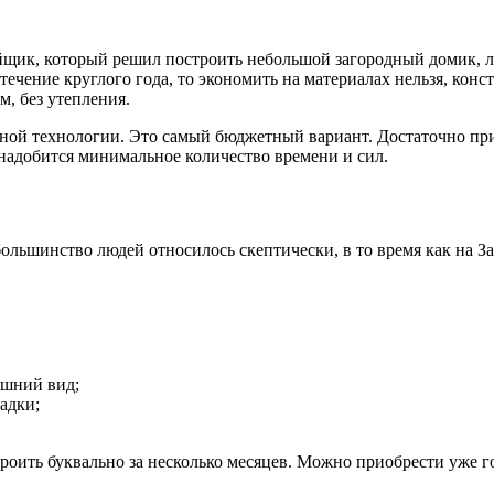
щик, который решил построить небольшой загородный домик, ло
ечение круглого года, то экономить на материалах нельзя, конс
м, без утепления.
сной технологии. Это самый бюджетный вариант. Достаточно пр
онадобится минимальное количество времени и сил.
большинство людей относилось скептически, в то время как на З
ешний вид;
адки;
ить буквально за несколько месяцев. Можно приобрести уже го