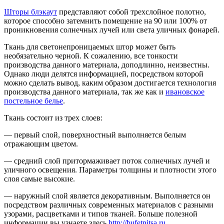
Шторы блэкаут
представляют собой трехслойное полотно,
которое способно затемнить помещение на 90 или 100% от
проникновения солнечных лучей или света уличных фонарей.
Ткань для светонепроницаемых штор может быть
необязательно черной. К сожалению, все тонкости
производства данного материала, доподлинно, неизвестны.
Однако люди делятся информацией, посредством которой
можно сделать вывод, каким образом достигается технология
производства данного материала, так же как и
ивановское
постельное белье
.
Ткань состоит из трех слоев:
— первый слой, поверхностный выполняется белым
отражающим цветом.
— средний слой притормаживает поток солнечных лучей и
уличного освещения. Параметры толщины и плотности этого
слоя самые высокие.
— наружный слой является декоративным. Выполняется он
посредством различных современных материалов с разными
узорами, расцветками и типов тканей. Больше полезной
информации вы узнаете здесь
http://bufetnitsa.ru
.