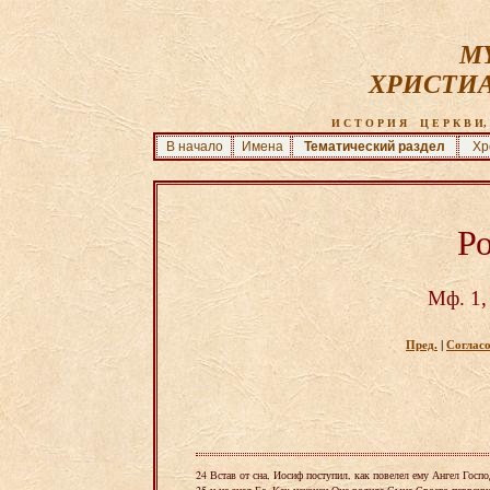
MY
ХРИСТИ
И С Т О Р И Я    Ц Е Р К В И, 
В начало
Имена
Тематический раздел
Хр
Р
Мф. 1, 
Пред.
|
Согласо
24 Встав от сна, Иосиф поступил, как повелел ему Ангел Госп