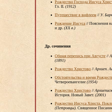
Рождество Господа Иисуса Хрис
Гл. II.
(1912)
Путешествие в вифлеем
//
У. Бар
Рождение Иисуса
// Пояснения н
и др.
(XX в.)
Др. сочинения
Общая перепись при Августе
//
А
(1891)
Рождество Христово
//
Архиеп. А
Обстоятельства и время Рождест
Четвероевангелие
(1954)
Рождество Христово
//
Архиеписк
История. Новый Завет.
(2001)
Рождество Иисуса Христа. Покл
(Петровцы).
Священное Писание