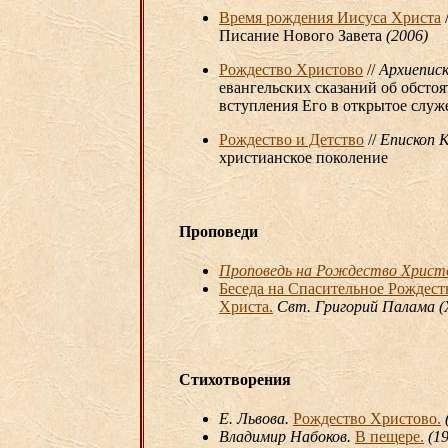
Время рождения Иисуса Христа
Писание Нового Завета
(2006)
Рождество Христово
//
Архиеписк
евангельских сказаний об обсто
вступления Его в открытое служ
Рождество и Детство
//
Епископ К
христианское поколение
Проповеди
Проповедь на Рождество Христ
Беседа на Спасительное Рождест
Христа.
Свт. Григорий Палама (X
Стихотворения
Е. Львова.
Рождество Христово.
Владимир Набоков.
В пещере.
(19