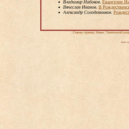
Владимир Набоков.
Евангелие Иак
Вячеслав Иванов.
В Рождественс
Александр Солодовников.
Рождест
|
Главная страница
|
Имена
|
Тематический разд
Христи