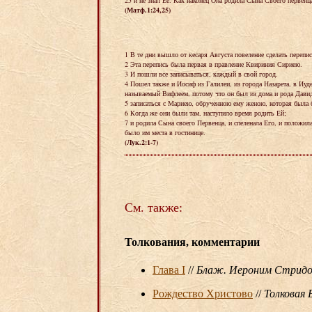
25 и не знал Ее. Как наконец Она родила Сына Своего первенца
(Матф.1:24,25)
1 В те дни вышло от кесаря Августа повеление сделать перепис
2 Эта перепись была первая в правление Квириния Сириею.
3 И пошли все записываться, каждый в свой город.
4 Пошел также и Иосиф из Галилеи, из города Назарета, в Иуд
называемый Вифлеем, потому что он был из дома и рода Дави
5 записаться с Мариею, обрученною ему женою, которая была 
6 Когда же они были там, наступило время родить Ей;
7 и родила Сына своего Первенца, и спеленала Его, и положила
было им места в гостинице.
(Лук.2:1-7)
См. также:
Толкования, комментарии
Глава I
//
Блаж. Иероним Стридо
Рождество Христово
//
Толковая 